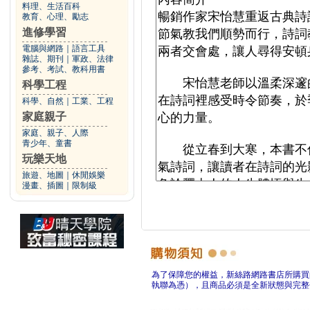
料理、生活百科
教育、心理、勵志
進修學習
電腦與網路
｜
語言工具
雜誌、期刊
｜
軍政、法律
參考、考試、教科用書
科學工程
科學、自然
｜
工業、工程
家庭親子
家庭、親子、人際
青少年、童書
玩樂天地
旅遊、地圖
｜
休閒娛樂
漫畫、插圖
｜
限制級
為了保障您的權益，新絲路網路書店所購買
執聯為憑），且商品必須是全新狀態與完整