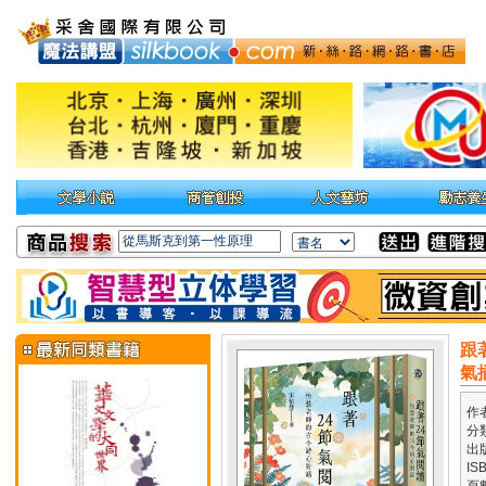
跟
氣
作
分
出
IS