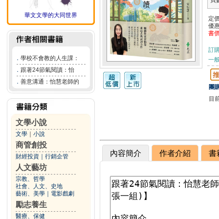
頁
華文文學的大同世界
定
優
書
訂
．
學校不會教的人生課：
一般
．
跟著24節氣閱讀：怡
．
善意溝通：怡慧老師的
團購
目
文學小說
文學
｜
小說
商管創投
內容簡介
作者介紹
書
財經投資
｜
行銷企管
人文藝坊
宗教、哲學
社會、人文、史地
藝術、美學
｜
電影戲劇
勵志養生
醫療、保健