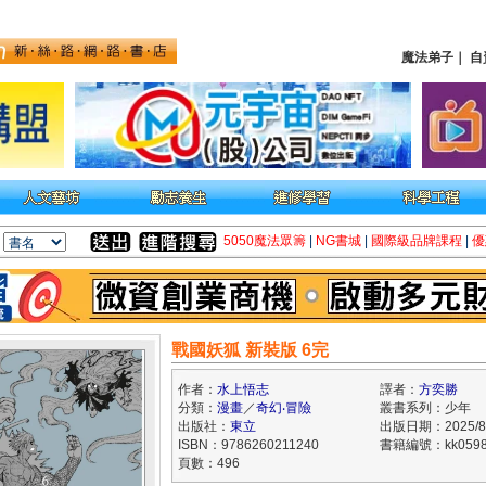
魔法弟子
｜
自
5050魔法眾籌
|
NG書城
|
國際級品牌課程
|
優
戰國妖狐 新裝版 6完
作者：
水上悟志
譯者：
方奕勝
分類：
漫畫
／
奇幻‧冒險
叢書系列：少年
出版社：
東立
出版日期：2025/8
ISBN：9786260211240
書籍編號：kk0598
頁數：496