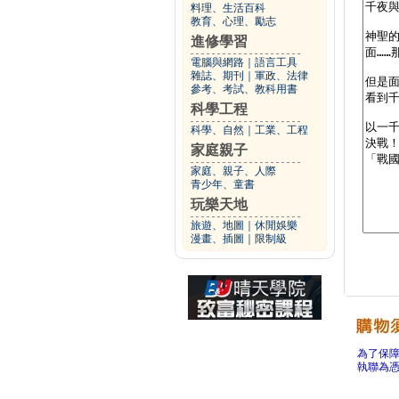
料理、生活百科
教育、心理、勵志
進修學習
電腦與網路
｜
語言工具
雜誌、期刊
｜
軍政、法律
參考、考試、教科用書
科學工程
科學、自然
｜
工業、工程
家庭親子
家庭、親子、人際
青少年、童書
玩樂天地
旅遊、地圖
｜
休閒娛樂
漫畫、插圖
｜
限制級
為了保
執聯為憑