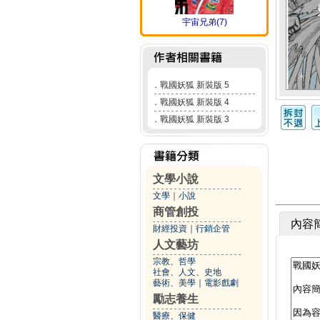
宇宙兄弟(7)
．
戰國妖狐 新裝版 5
．
戰國妖狐 新裝版 4
．
戰國妖狐 新裝版 3
文學小說
文學
｜
小說
商管創投
內容
財經投資
｜
行銷企管
人文藝坊
宗教、哲學
社會、人文、史地
藝術、美學
｜
電影戲劇
勵志養生
醫療、保健