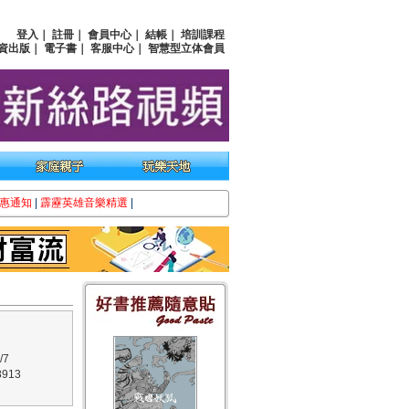
登入
｜
註冊
｜
會員中心
｜
結帳
｜
培訓課程
資出版
｜
電子書
｜
客服中心
｜
智慧型立体會員
惠通知
|
霹靂英雄音樂精選
|
/7
913