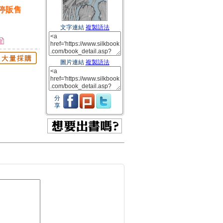
停販售
文字連結
複製語法
圖片連結
複製語法
分
享