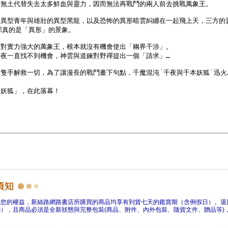
障您的權益，新絲路網路書店所購買的商品均享有到貨七天的鑑賞期（含例假日）。退
），且商品必須是全新狀態與完整包裝(商品、附件、內外包裝、隨貨文件、贈品等)