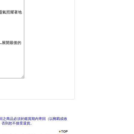
籤的朗誦者(上+下)
我獨自升級24漫畫
我
回之商品必須於鑑賞期內寄回（以郵戳或收
，否則恕不接受退貨。