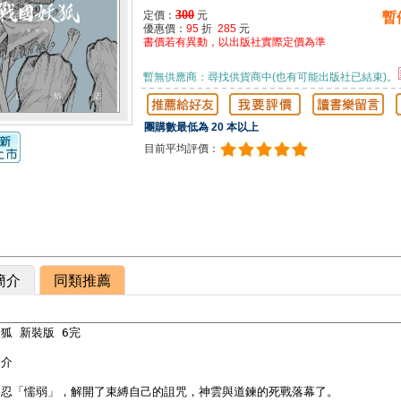
300
定價：
元
暫
優惠價：
95
折
285
元
書價若有異動，以出版社實際定價為準
暫無供應商：尋找供貨商中(也有可能出版社已結束)。
團購數最低為 20 本以上
目前平均評價：
簡介
同類推薦