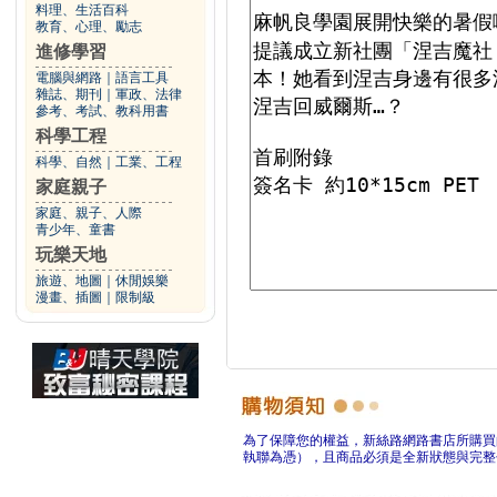
料理、生活百科
教育、心理、勵志
進修學習
電腦與網路
｜
語言工具
雜誌、期刊
｜
軍政、法律
參考、考試、教科用書
科學工程
科學、自然
｜
工業、工程
家庭親子
家庭、親子、人際
青少年、童書
玩樂天地
旅遊、地圖
｜
休閒娛樂
漫畫、插圖
｜
限制級
為了保障您的權益，新絲路網路書店所購買
執聯為憑），且商品必須是全新狀態與完整