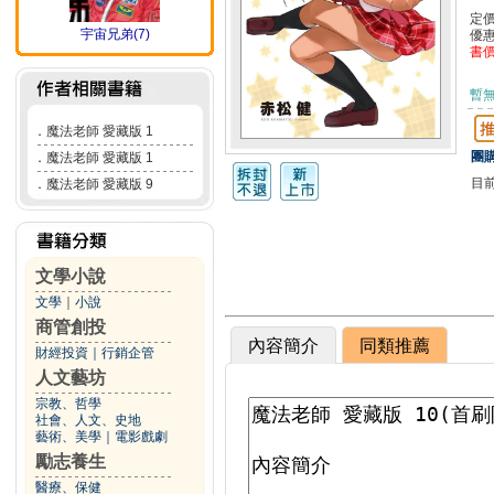
定
宇宙兄弟(7)
優
書
暫
．
魔法老師 愛藏版 1
團購
．
魔法老師 愛藏版 1
目
．
魔法老師 愛藏版 9
文學小說
文學
｜
小說
商管創投
內容簡介
同類推薦
財經投資
｜
行銷企管
人文藝坊
宗教、哲學
社會、人文、史地
藝術、美學
｜
電影戲劇
勵志養生
醫療、保健