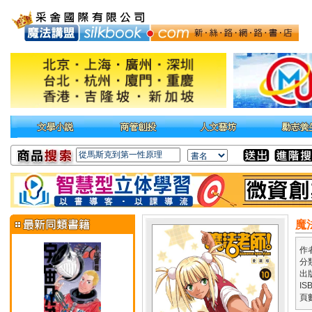
魔
作
分
出
IS
頁