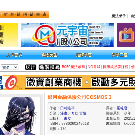
魔法弟子
｜
自
5050魔法眾籌
|
NG書城
|
國際級品牌課程
|
優
銀河金融保險公司COSMOS 3
作者：
田村隆平
譯者：
羅筱君
分類：
漫畫
／
奇幻‧冒險
叢書系列：少年
出版社：
東立
出版日期：2025/1
ISBN：9786260249618
書籍編號：kk0601
頁數：176