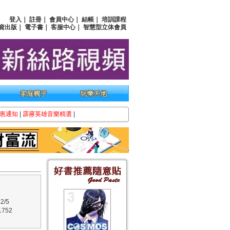
登入
｜
註冊
｜
會員中心
｜
結帳
｜
培訓課程
資出版
｜
電子書
｜
客服中心
｜
智慧型立体會員
惠通知
|
霹靂英雄音樂精選
|
2/5
752