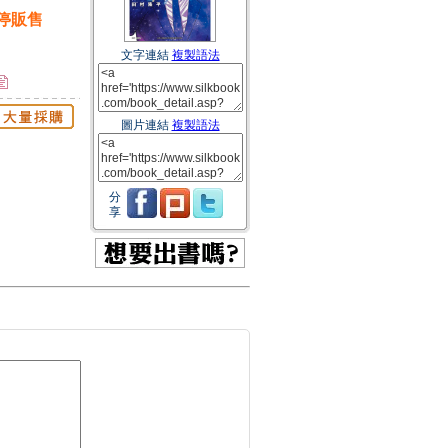
停販售
文字連結
複製語法
圖片連結
複製語法
分
享