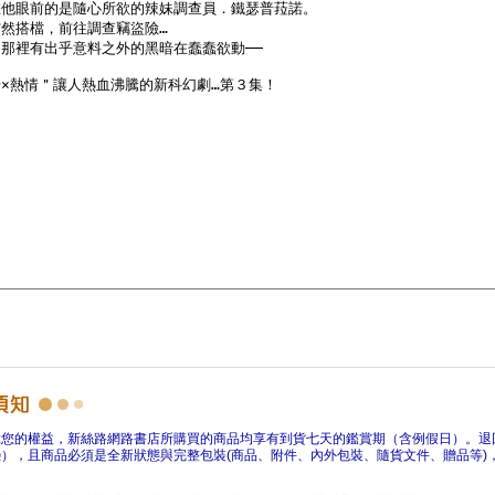
障您的權益，新絲路網路書店所購買的商品均享有到貨七天的鑑賞期（含例假日）。退
），且商品必須是全新狀態與完整包裝(商品、附件、內外包裝、隨貨文件、贈品等)