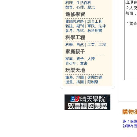
料理、生活百科
教育、心理、勵志
進修學習
電腦與網路
｜
語言工具
雜誌、期刊
｜
軍政、法律
參考、考試、教科用書
科學工程
科學、自然
｜
工業、工程
家庭親子
家庭、親子、人際
青少年、童書
玩樂天地
旅遊、地圖
｜
休閒娛樂
漫畫、插圖
｜
限制級
為了保
執聯為憑