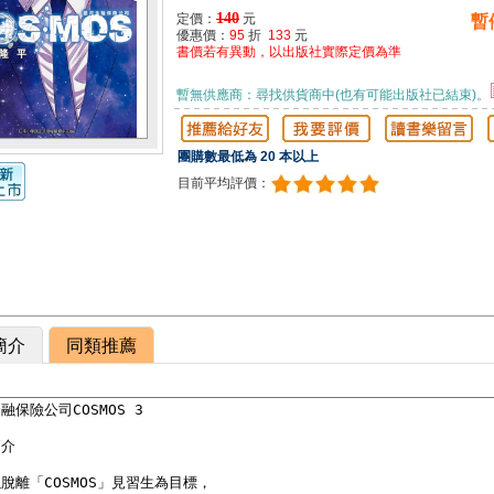
140
定價：
元
暫
優惠價：
95
折
133
元
書價若有異動，以出版社實際定價為準
暫無供應商：尋找供貨商中(也有可能出版社已結束)。
團購數最低為 20 本以上
目前平均評價：
簡介
同類推薦