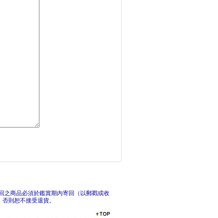
籤的朗誦者(上+下)
我獨自升級24漫畫
我
回之商品必須於鑑賞期內寄回（以郵戳或收
，否則恕不接受退貨。