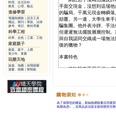
料理、生活百科
教育、心理、勵志
進修學習
電腦與網路
｜
語言工具
雜誌、期刊
｜
軍政、法律
參考、考試、教科用書
科學工程
科學、自然
｜
工業、工程
家庭親子
家庭、親子、人際
青少年、童書
玩樂天地
旅遊、地圖
｜
休閒娛樂
漫畫、插圖
｜
限制級
為了保障您的權益，新絲路網路書店所購買
執聯為憑），且商品必須是全新狀態與完整