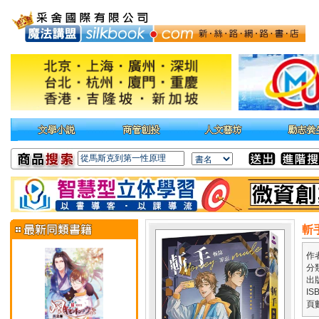
斬
作
分
出
IS
頁