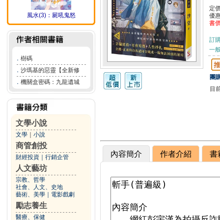
定
風水(3)：屍吼鬼怒
優
書
訂
一般
．
樹碼
．
沙瑪基的惡靈【全新修
團購
．
機關盒密碼：九龍遺城
目
文學小說
文學
｜
小說
商管創投
內容簡介
作者介紹
書
財經投資
｜
行銷企管
人文藝坊
宗教、哲學
社會、人文、史地
藝術、美學
｜
電影戲劇
勵志養生
醫療、保健