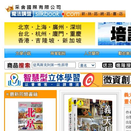
義
靈
作
分
出
IS