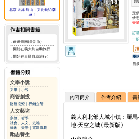
頁
北京‧天津‧唐山：文化藝術潮
定
遊！
優
書
訂
一般
．
嚴選臺南(最新版)
．
開始在義大利自助旅行
．
開始在泰國自助旅行(
團購
目
文學小說
文學
｜
小說
商管創投
內容簡介
作者介紹
書
財經投資
｜
行銷企管
人文藝坊
宗教、哲學
社會、人文、史地
藝術、美學
｜
電影戲劇
勵志養生