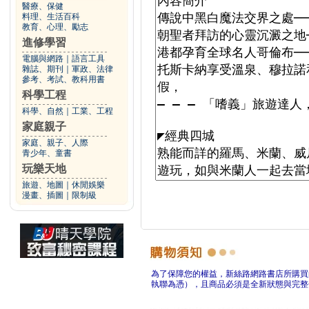
醫療、保健
料理、生活百科
教育、心理、勵志
進修學習
電腦與網路
｜
語言工具
雜誌、期刊
｜
軍政、法律
參考、考試、教科用書
科學工程
科學、自然
｜
工業、工程
家庭親子
家庭、親子、人際
青少年、童書
玩樂天地
旅遊、地圖
｜
休閒娛樂
漫畫、插圖
｜
限制級
為了保障您的權益，新絲路網路書店所購買
執聯為憑），且商品必須是全新狀態與完整