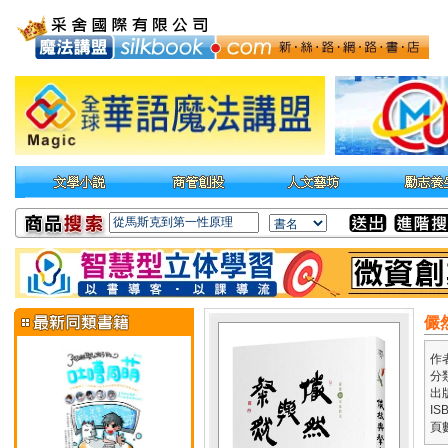
儼
作
分
出
IS
頁