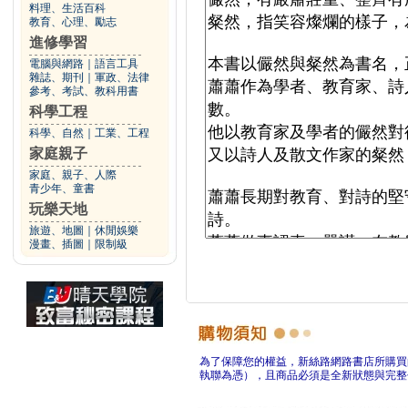
料理、生活百科
教育、心理、勵志
進修學習
電腦與網路
｜
語言工具
雜誌、期刊
｜
軍政、法律
參考、考試、教科用書
科學工程
科學、自然
｜
工業、工程
家庭親子
家庭、親子、人際
青少年、童書
玩樂天地
旅遊、地圖
｜
休閒娛樂
漫畫、插圖
｜
限制級
為了保障您的權益，新絲路網路書店所購買
執聯為憑），且商品必須是全新狀態與完整