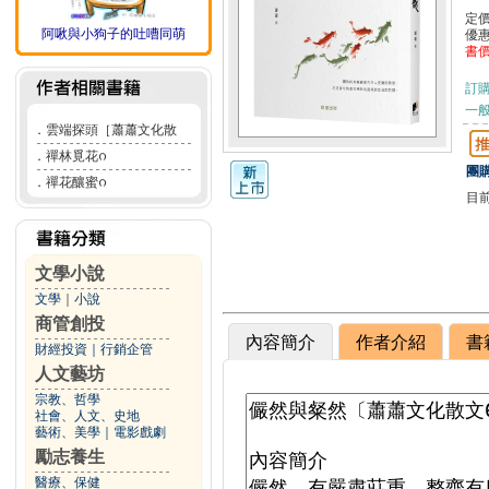
定
阿啾與小狗子的吐嘈同萌
優
書
訂
一般
．
雲端探頭［蕭蕭文化散
．
禪林覓花ᦅ
團購
．
禪花釀蜜ᦅ
目
文學小說
文學
｜
小說
商管創投
內容簡介
作者介紹
書
財經投資
｜
行銷企管
人文藝坊
宗教、哲學
社會、人文、史地
藝術、美學
｜
電影戲劇
勵志養生
醫療、保健