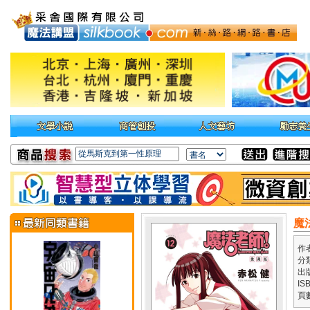
魔
作
分
出
IS
頁