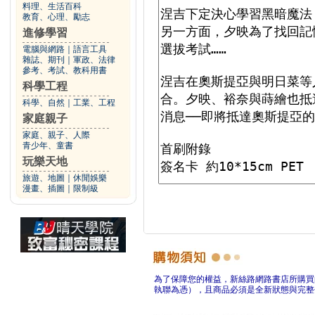
料理、生活百科
教育、心理、勵志
進修學習
電腦與網路
｜
語言工具
雜誌、期刊
｜
軍政、法律
參考、考試、教科用書
科學工程
科學、自然
｜
工業、工程
家庭親子
家庭、親子、人際
青少年、童書
玩樂天地
旅遊、地圖
｜
休閒娛樂
漫畫、插圖
｜
限制級
為了保障您的權益，新絲路網路書店所購買
執聯為憑），且商品必須是全新狀態與完整