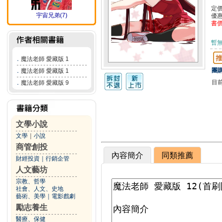
定
宇宙兄弟(7)
優
書
暫
．
魔法老師 愛藏版 1
團購
．
魔法老師 愛藏版 1
目
．
魔法老師 愛藏版 9
文學小說
文學
｜
小說
商管創投
內容簡介
同類推薦
財經投資
｜
行銷企管
人文藝坊
宗教、哲學
社會、人文、史地
藝術、美學
｜
電影戲劇
勵志養生
醫療、保健