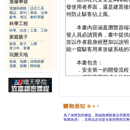
進修學習
電腦與網路
｜
語言工具
雜誌、期刊
｜
軍政、法律
參考、考試、教科用書
科學工程
科學、自然
｜
工業、工程
家庭親子
家庭、親子、人際
青少年、童書
玩樂天地
旅遊、地圖
｜
休閒娛樂
漫畫、插圖
｜
限制級
為了保障您的權益，新絲路網路書店所購買
執聯為憑），且商品必須是全新狀態與完整