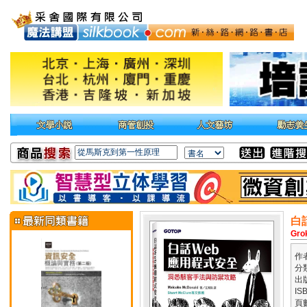
白
Grok
作
分
出
IS
頁