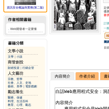
資訊安全概論與實務(第二版)
定
優
書
訂
一般
．
Web開發者一定要懂
團購
目
文學小說
文學
｜
小說
商管創投
財經投資
｜
行銷企管
人文藝坊
內容簡介
作者介紹
書
宗教、哲學
社會、人文、史地
藝術、美學
｜
電影戲劇
勵志養生
醫療、保健
料理、生活百科
教育、心理、勵志