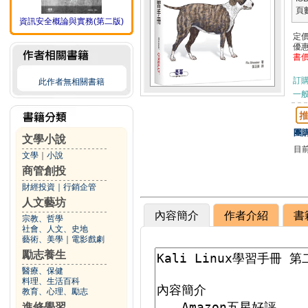
頁
資訊安全概論與實務(第二版)
定
優
書
訂
此作者無相關書籍
一般
團購
文學小說
目
文學
｜
小說
商管創投
財經投資
｜
行銷企管
人文藝坊
內容簡介
作者介紹
書
宗教、哲學
社會、人文、史地
藝術、美學
｜
電影戲劇
勵志養生
醫療、保健
料理、生活百科
教育、心理、勵志
進修學習