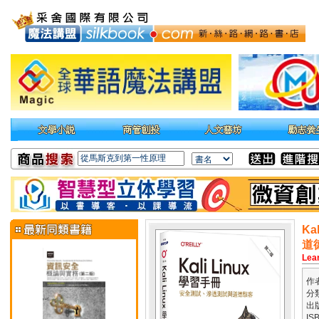
K
道
Lear
作
分
出
IS