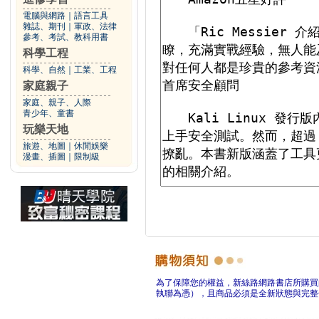
電腦與網路
｜
語言工具
雜誌、期刊
｜
軍政、法律
參考、考試、教科用書
科學工程
科學、自然
｜
工業、工程
家庭親子
家庭、親子、人際
青少年、童書
玩樂天地
旅遊、地圖
｜
休閒娛樂
漫畫、插圖
｜
限制級
為了保障您的權益，新絲路網路書店所購買
執聯為憑），且商品必須是全新狀態與完整