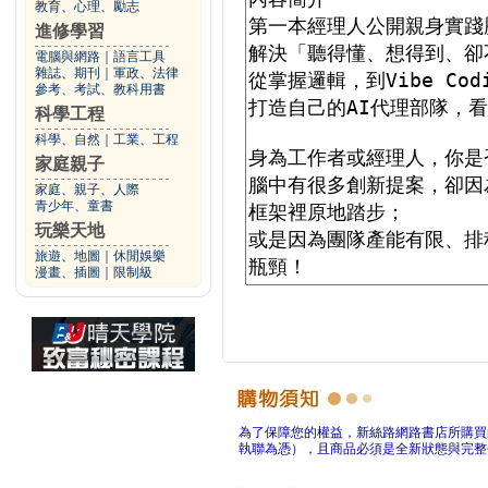
教育、心理、勵志
進修學習
電腦與網路
｜
語言工具
雜誌、期刊
｜
軍政、法律
參考、考試、教科用書
科學工程
科學、自然
｜
工業、工程
家庭親子
家庭、親子、人際
青少年、童書
玩樂天地
旅遊、地圖
｜
休閒娛樂
漫畫、插圖
｜
限制級
為了保障您的權益，新絲路網路書店所購買
執聯為憑），且商品必須是全新狀態與完整