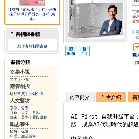
頁
我有自己的薪水了：從小培養
定
孩子的滿分理財力！(附記帳
優
本)
書
訂
一般
此作者無相關書籍
團購
目
文學小說
文學
｜
小說
商管創投
財經投資
｜
行銷企管
內容簡介
作者介紹
書
人文藝坊
宗教、哲學
社會、人文、史地
藝術、美學
｜
電影戲劇
勵志養生
醫療、保健
料理、生活百科