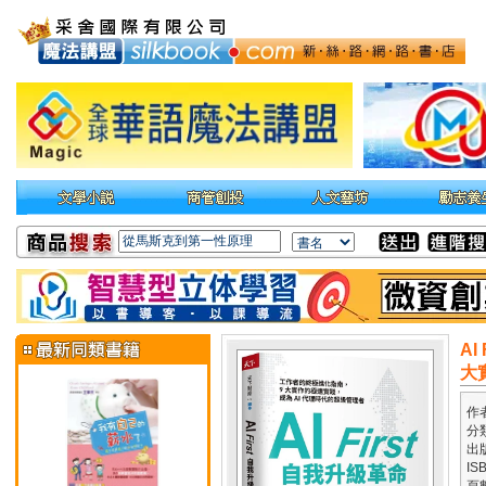
A
大
作
分
出
IS