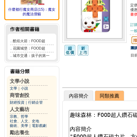
定
什麼都行魔女商店(15)：魔女
優
的魔法僕貓
書
訂
一般
．
酷炫火箭：FOOD超
團購
．
花園城堡：FOOD超
目
．
城市交通：孩子的第一
文學小說
文學
｜
小說
商管創投
內容簡介
同類推薦
財經投資
｜
行銷企管
人文藝坊
宗教、哲學
社會、人文、史地
藝術、美學
｜
電影戲劇
勵志養生