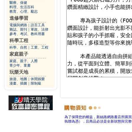
醫療、保健
料理、生活百科
教育、心理、勵志
進修學習
電腦與網路
｜
語言工具
雜誌、期刊
｜
軍政、法律
參考、考試、教科用書
科學工程
科學、自然
｜
工業、工程
家庭親子
家庭、親子、人際
青少年、童書
玩樂天地
旅遊、地圖
｜
休閒娛樂
漫畫、插圖
｜
限制級
為了保障您的權益，新絲路網路書店所購買
執聯為憑），且商品必須是全新狀態與完整