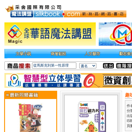
趣
作
分
出
IS
頁