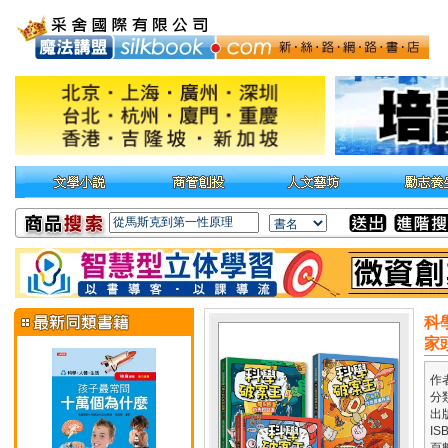
科
家
作
分
出
IS