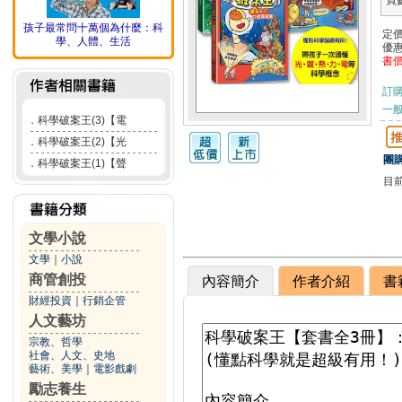
頁
孩子最常問十萬個為什麼：科
定
學、人體、生活
優
書
訂
一般
．
科學破案王(3)【電
．
科學破案王(2)【光
團購
．
科學破案王(1)【聲
目
文學小說
文學
｜
小說
商管創投
內容簡介
作者介紹
書
財經投資
｜
行銷企管
人文藝坊
宗教、哲學
社會、人文、史地
藝術、美學
｜
電影戲劇
勵志養生