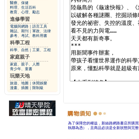
醫療、保健
料理、生活百科
教育、心理、勵志
進修學習
電腦與網路
｜
語言工具
雜誌、期刊
｜
軍政、法律
參考、考試、教科用書
科學工程
科學、自然
｜
工業、工程
家庭親子
家庭、親子、人際
青少年、童書
玩樂天地
旅遊、地圖
｜
休閒娛樂
漫畫、插圖
｜
限制級
為了保障您的權益，新絲路網路書店所購買
執聯為憑），且商品必須是全新狀態與完整