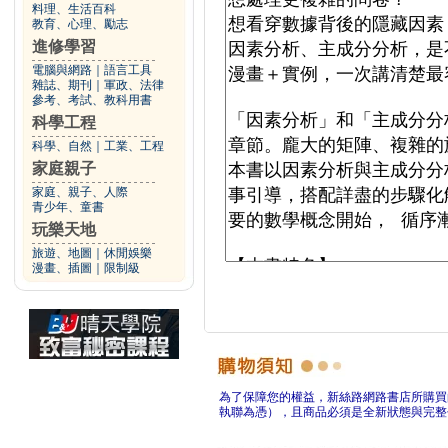
料理、生活百科
教育、心理、勵志
進修學習
電腦與網路
｜
語言工具
雜誌、期刊
｜
軍政、法律
參考、考試、教科用書
科學工程
科學、自然
｜
工業、工程
家庭親子
家庭、親子、人際
青少年、童書
玩樂天地
旅遊、地圖
｜
休閒娛樂
漫畫、插圖
｜
限制級
為了保障您的權益，新絲路網路書店所購買
執聯為憑），且商品必須是全新狀態與完整