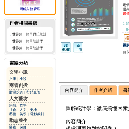
定
圖解財務管理
優
書
訂
一般
．
世界第一簡單貝氏統計
．
世界第一簡單統計學：
團購
．
世界第一簡單統計學：
目
文學小說
文學
｜
小說
商管創投
內容簡介
作者介紹
書
財經投資
｜
行銷企管
人文藝坊
宗教、哲學
社會、人文、史地
藝術、美學
｜
電影戲劇
勵志養生
醫療、保健