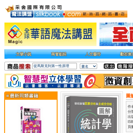
圖
作
分
出
IS
頁