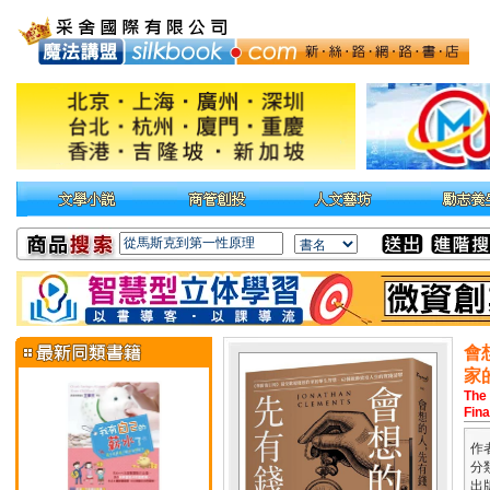
會
家
The
Fina
作
分
出