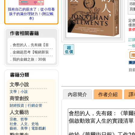
IS
頁
我有自己的薪水了：從小培養
孩子的滿分理財力！(附記帳
本)
定
優
書
訂
．
會想的人，先有錢【首
一般
．
金錢超思考【暢銷新裝
．
我的金錢之旅：30個
團購
目
文學小說
文學
｜
小說
內容簡介
作者介紹
譯
商管創投
財經投資
｜
行銷企管
人文藝坊
宗教、哲學
社會、人文、史地
藝術、美學
｜
電影戲劇