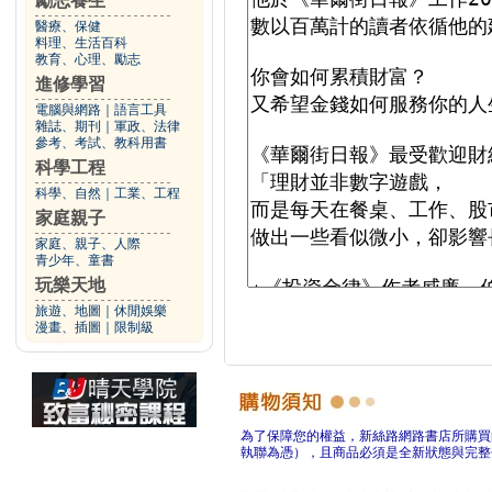
勵志養生
醫療、保健
料理、生活百科
教育、心理、勵志
進修學習
電腦與網路
｜
語言工具
雜誌、期刊
｜
軍政、法律
參考、考試、教科用書
科學工程
科學、自然
｜
工業、工程
家庭親子
家庭、親子、人際
青少年、童書
玩樂天地
旅遊、地圖
｜
休閒娛樂
漫畫、插圖
｜
限制級
為了保障您的權益，新絲路網路書店所購買
執聯為憑），且商品必須是全新狀態與完整