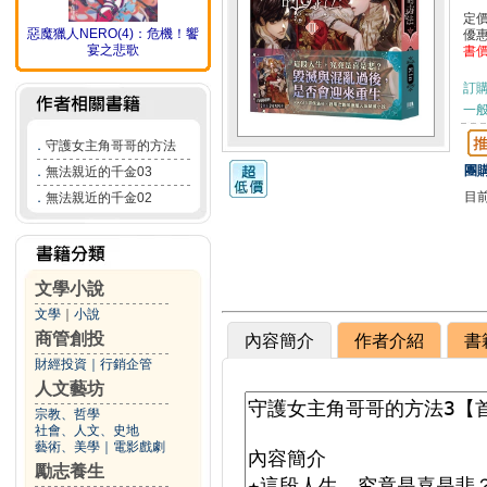
定
惡魔獵人NERO(4)：危機！饗
優
宴之悲歌
書
訂
一般
．
守護女主角哥哥的方法
團購
．
無法親近的千金03
目
．
無法親近的千金02
文學小說
文學
｜
小說
商管創投
內容簡介
作者介紹
書
財經投資
｜
行銷企管
人文藝坊
宗教、哲學
社會、人文、史地
藝術、美學
｜
電影戲劇
勵志養生