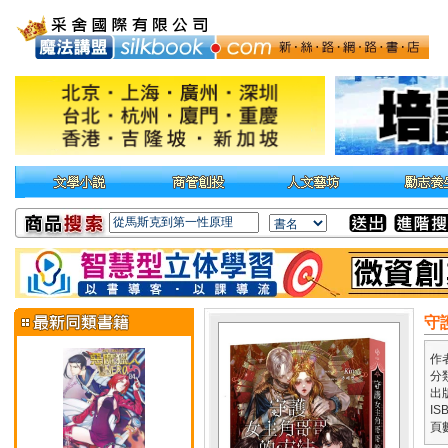
守
作
分
出
IS
頁