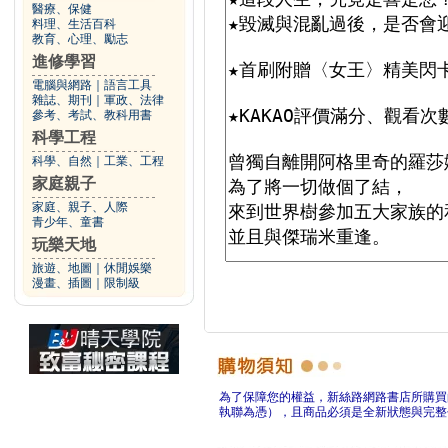
醫療、保健
料理、生活百科
教育、心理、勵志
進修學習
電腦與網路
｜
語言工具
雜誌、期刊
｜
軍政、法律
參考、考試、教科用書
科學工程
科學、自然
｜
工業、工程
家庭親子
家庭、親子、人際
青少年、童書
玩樂天地
旅遊、地圖
｜
休閒娛樂
漫畫、插圖
｜
限制級
為了保障您的權益，新絲路網路書店所購買
執聯為憑），且商品必須是全新狀態與完整