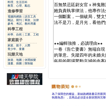
料理、生活百科
教育、心理、勵志
進修學習
電腦與網路
｜
語言工具
雜誌、期刊
｜
軍政、法律
參考、考試、教科用書
科學工程
科學、自然
｜
工業、工程
家庭親子
家庭、親子、人際
青少年、童書
玩樂天地
旅遊、地圖
｜
休閒娛樂
漫畫、插圖
｜
限制級
為了保障您的權益，新絲路網路書店所購買
執聯為憑），且商品必須是全新狀態與完整