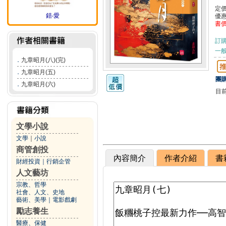
定
錯‧愛
優
書
訂
一般
．
九章昭月(八)(完)
．
九章昭月(五)
團購
．
九章昭月(六)
目
文學小說
文學
｜
小說
商管創投
內容簡介
作者介紹
書
財經投資
｜
行銷企管
人文藝坊
宗教、哲學
社會、人文、史地
藝術、美學
｜
電影戲劇
勵志養生
醫療、保健