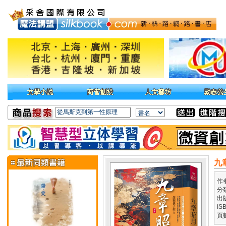
九
作
分
出
IS
頁