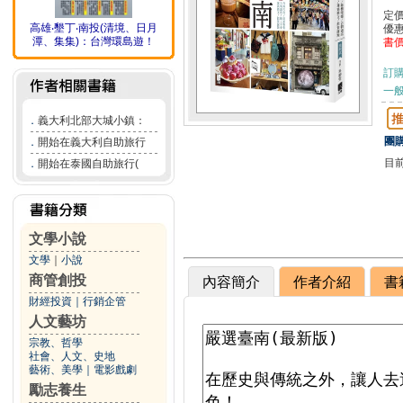
定
高雄‧墾丁‧南投(清境、日月
優
潭、集集)：台灣環島遊！
書
訂
一般
．
義大利北部大城小鎮：
團購
．
開始在義大利自助旅行
目
．
開始在泰國自助旅行(
文學小說
文學
｜
小說
商管創投
內容簡介
作者介紹
書
財經投資
｜
行銷企管
人文藝坊
宗教、哲學
社會、人文、史地
藝術、美學
｜
電影戲劇
勵志養生