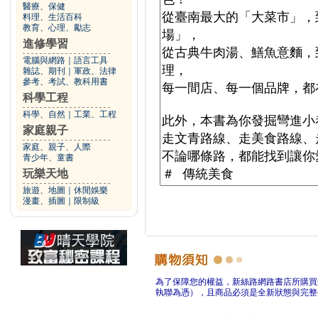
醫療、保健
料理、生活百科
教育、心理、勵志
進修學習
電腦與網路
｜
語言工具
雜誌、期刊
｜
軍政、法律
參考、考試、教科用書
科學工程
科學、自然
｜
工業、工程
家庭親子
家庭、親子、人際
青少年、童書
玩樂天地
旅遊、地圖
｜
休閒娛樂
漫畫、插圖
｜
限制級
為了保障您的權益，新絲路網路書店所購買
執聯為憑），且商品必須是全新狀態與完整