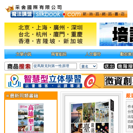
嚴
作
分
出
IS
頁