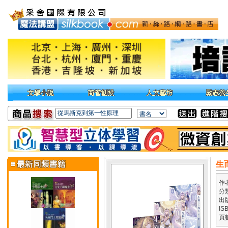
生
作
分
出
IS
頁