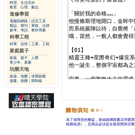
料理、生活百科
教育、心理、勵志
進修學習
電腦與網路
｜
語言工具
雜誌、期刊
｜
軍政、法律
參考、考試、教科用書
科學工程
科學、自然
｜
工業、工程
家庭親子
家庭、親子、人際
青少年、童書
玩樂天地
旅遊、地圖
｜
休閒娛樂
漫畫、插圖
｜
限制級
為了保障您的權益，新絲路網路書店所購買
執聯為憑），且商品必須是全新狀態與完整