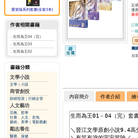
定
愛冒險系列套書(全套3本)
優
書
訂
一般
．
生而為王04（完）
．
生而為王03
團購
．
生而為王02
目
文學小說
文學
｜
小說
商管創投
內容簡介
作者介紹
繪
財經投資
｜
行銷企管
人文藝坊
宗教、哲學
社會、人文、史地
藝術、美學
｜
電影戲劇
勵志養生
醫療、保健