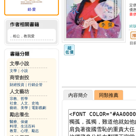
定
錯‧愛
優
書
絕
．
相公，教我愛
目
文學小說
文學
｜
小說
商管創投
財經投資
｜
行銷企管
人文藝坊
內容簡介
同類推薦
宗教、哲學
社會、人文、史地
藝術、美學
｜
電影戲劇
勵志養生
醫療、保健
料理、生活百科
教育、心理、勵志