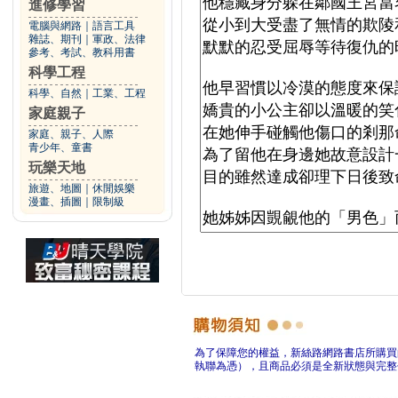
進修學習
電腦與網路
｜
語言工具
雜誌、期刊
｜
軍政、法律
參考、考試、教科用書
科學工程
科學、自然
｜
工業、工程
家庭親子
家庭、親子、人際
青少年、童書
玩樂天地
旅遊、地圖
｜
休閒娛樂
漫畫、插圖
｜
限制級
為了保障您的權益，新絲路網路書店所購買
執聯為憑），且商品必須是全新狀態與完整