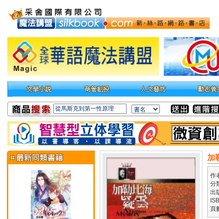
加
作
分
出
IS
頁