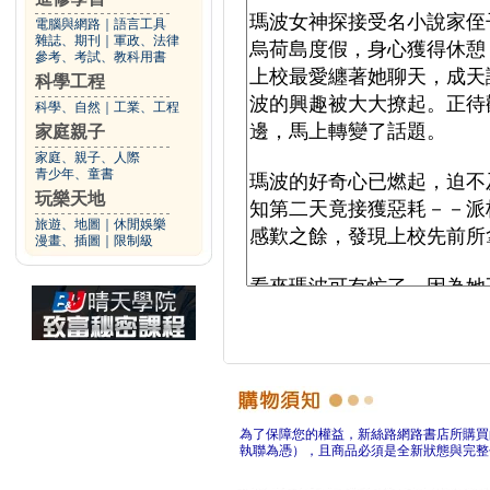
電腦與網路
｜
語言工具
雜誌、期刊
｜
軍政、法律
參考、考試、教科用書
科學工程
科學、自然
｜
工業、工程
家庭親子
家庭、親子、人際
青少年、童書
玩樂天地
旅遊、地圖
｜
休閒娛樂
漫畫、插圖
｜
限制級
為了保障您的權益，新絲路網路書店所購買
執聯為憑），且商品必須是全新狀態與完整