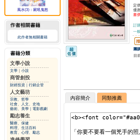
定
風水(3)：屍吼鬼怒
優
書
訂
一般
此作者無相關書籍
團購
目
文學小說
文學
｜
小說
商管創投
財經投資
｜
行銷企管
人文藝坊
內容簡介
同類推薦
宗教、哲學
社會、人文、史地
藝術、美學
｜
電影戲劇
勵志養生
醫療、保健
料理、生活百科
教育、心理、勵志
進修學習