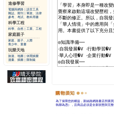
進修學習
電腦與網路
｜
語言工具
雜誌、期刊
｜
軍政、法律
參考、考試、教科用書
科學工程
科學、自然
｜
工業、工程
家庭親子
家庭、親子、人際
青少年、童書
玩樂天地
旅遊、地圖
｜
休閒娛樂
漫畫、插圖
｜
限制級
為了保障您的權益，新絲路網路書店所購買
執聯為憑），且商品必須是全新狀態與完整