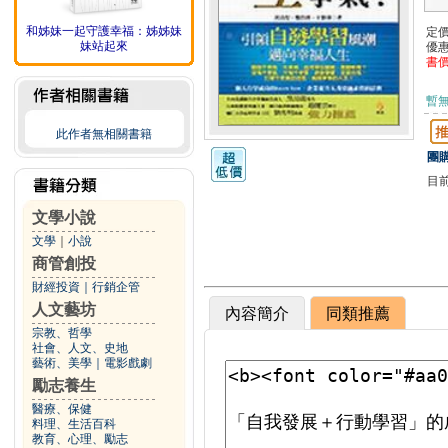
和姊妹一起守護幸福：姊姊妹
定
妹站起來
優
書
暫
此作者無相關書籍
團購
目
文學小說
文學
｜
小說
商管創投
財經投資
｜
行銷企管
人文藝坊
內容簡介
同類推薦
宗教、哲學
社會、人文、史地
藝術、美學
｜
電影戲劇
勵志養生
醫療、保健
料理、生活百科
教育、心理、勵志