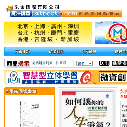
如
自我
作
分
出
IS
頁