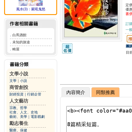
定
風水(3)：屍吼鬼怒
優
書
訂
一般
．
白馬酒館
．
未知的旅途
團購
．
畸屋
目
文學小說
文學
｜
小說
商管創投
內容簡介
同類推薦
財經投資
｜
行銷企管
人文藝坊
宗教、哲學
社會、人文、史地
藝術、美學
｜
電影戲劇
勵志養生
醫療、保健