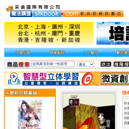
情
作
分
出
IS
頁