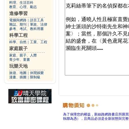
料理、生活百科
教育、心理、勵志
進修學習
電腦與網路
｜
語言工具
雜誌、期刊
｜
軍政、法律
參考、考試、教科用書
科學工程
科學、自然
｜
工業、工程
家庭親子
家庭、親子、人際
青少年、童書
玩樂天地
旅遊、地圖
｜
休閒娛樂
漫畫、插圖
｜
限制級
為了保障您的權益，新絲路網路書店所購買
執聯為憑），且商品必須是全新狀態與完整