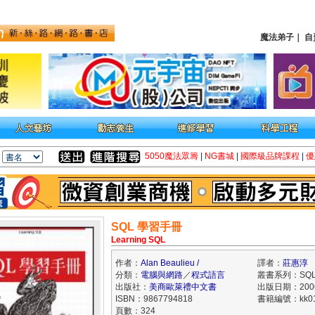
魔法弟子
｜
自
5050魔法眾籌
|
NG書城
|
國際級品牌課程
|
優
SQL 學習手冊
Learning SQL
作者：
Alan Beaulieu /
譯者：
莊惠淳
分類：
電腦與網路
／
程式語言
叢書系列：SQ
出版社：
美商歐萊禮中文書
出版日期：2006
ISBN：9867794818
書籍編號：kk01
頁數：324