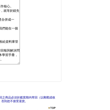
LINE Bot S
無
範例驅動的需求澄清術
回之商品必須於鑑賞期內寄回（以郵戳或收
，否則恕不接受退貨。