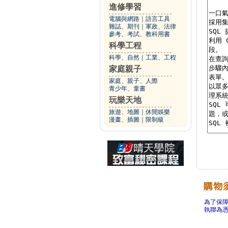
進修學習
電腦與網路
｜
語言工具
雜誌、期刊
｜
軍政、法律
參考、考試、教科用書
科學工程
科學、自然
｜
工業、工程
家庭親子
家庭、親子、人際
青少年、童書
玩樂天地
旅遊、地圖
｜
休閒娛樂
漫畫、插圖
｜
限制級
為了保
執聯為憑