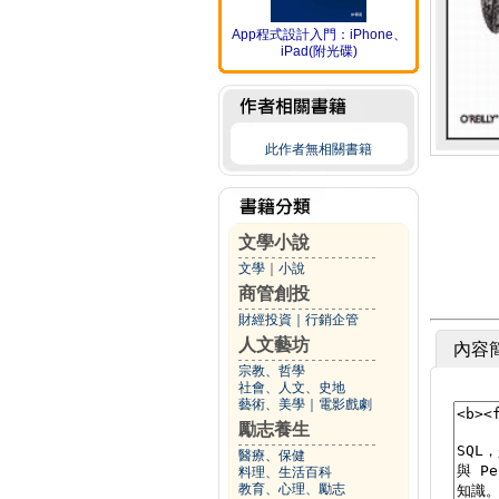
App程式設計入門：iPhone、
iPad(附光碟)
此作者無相關書籍
文學小說
文學
｜
小說
商管創投
財經投資
｜
行銷企管
人文藝坊
內容
宗教、哲學
社會、人文、史地
藝術、美學
｜
電影戲劇
勵志養生
醫療、保健
料理、生活百科
教育、心理、勵志