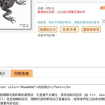
絕
650
定價：
元
書價若有異動，以出版社實際定價為準
絕版書：確定不再版的商品，僅提供書籍資訊參考。
目前平均評價：
簡介
同類推薦