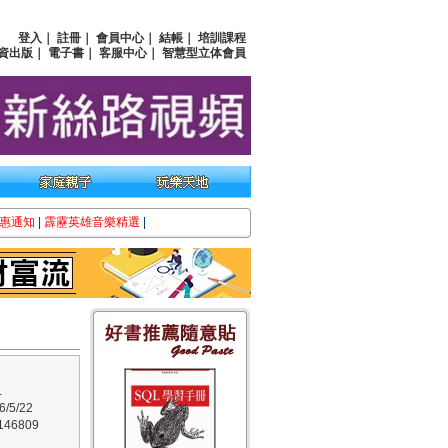
登入
｜
註冊
｜
會員中心
｜
結帳
｜
培訓課程
資出版
｜
電子書
｜
客服中心
｜
智慧型立体會員
惠通知
|
霹靂英雄音樂精選
|
L
/5/22
46809