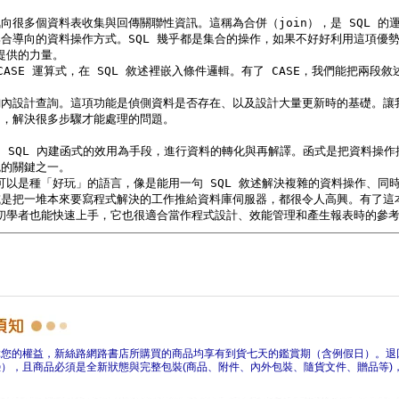
障您的權益，新絲路網路書店所購買的商品均享有到貨七天的鑑賞期（含例假日）。退
），且商品必須是全新狀態與完整包裝(商品、附件、內外包裝、隨貨文件、贈品等)