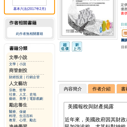
定
基本六法(2017年2月)
優
書
目
此作者無相關書籍
團購
目
文學小說
文學
｜
小說
商管創投
財經投資
｜
行銷企管
人文藝坊
內容簡介
作者介紹
書
宗教、哲學
社會、人文、史地
藝術、美學
｜
電影戲劇
勵志養生
醫療、保健
料理、生活百科
教育、心理、勵志
進修學習