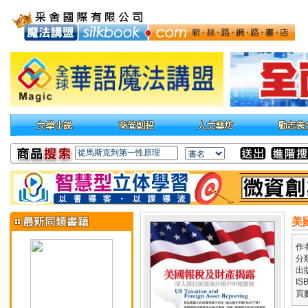
美
作
分
出
IS
頁