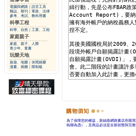
電腦與網路
｜
語言工具
雜誌、期刊
｜
軍政、法律
參考、考試、教科用書
科學工程
科學、自然
｜
工業、工程
家庭親子
家庭、親子、人際
青少年、童書
玩樂天地
旅遊、地圖
｜
休閒娛樂
漫畫、插圖
｜
限制級
為了保障您的權益，新絲路網路書店所購買
執聯為憑），且商品必須是全新狀態與完整