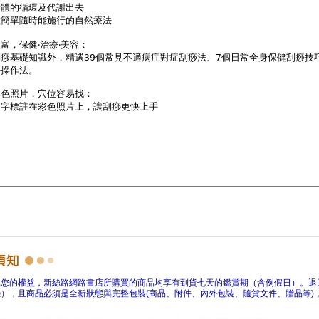
障您的權益，新絲路網路書店所購買的商品均享有到貨七天的鑑賞期（含例假日）。退
），且商品必須是全新狀態與完整包裝(商品、附件、內外包裝、隨貨文件、贈品等)