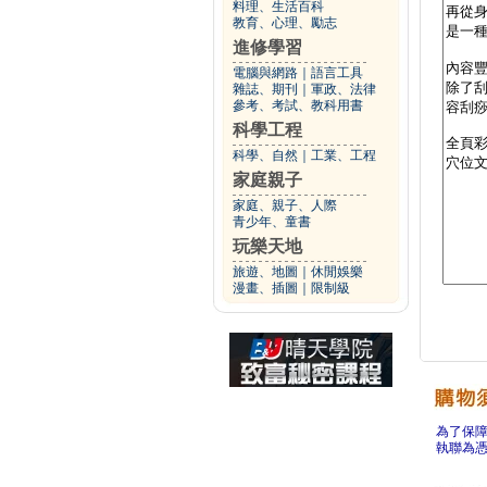
料理、生活百科
教育、心理、勵志
進修學習
電腦與網路
｜
語言工具
雜誌、期刊
｜
軍政、法律
參考、考試、教科用書
科學工程
科學、自然
｜
工業、工程
家庭親子
家庭、親子、人際
青少年、童書
玩樂天地
旅遊、地圖
｜
休閒娛樂
漫畫、插圖
｜
限制級
為了保
執聯為憑