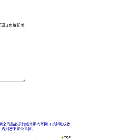
老祖宗傳下來不生病的
最完
全球菁英都在實踐的7
呼吸
回之商品必須於鑑賞期內寄回（以郵戳或收
，否則恕不接受退貨。