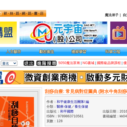
魔法弟子
｜
自
5050魔法眾籌
|
NG書城
|
國際級品牌課程
|
優
刮痧自療: 常見病對症圖典 (附水牛角刮痧
作者：
和平健康生活團隊/ 編
分類：
醫療‧保健
／
養生保健
出版社：
和平國際
出版日期：2016/
ISBN：9789863710561
書籍編號：kk04
頁數：128