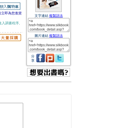
後立即為您進貨
文字連結
複製語法
進入調書程序,
圖片連結
複製語法
分
享