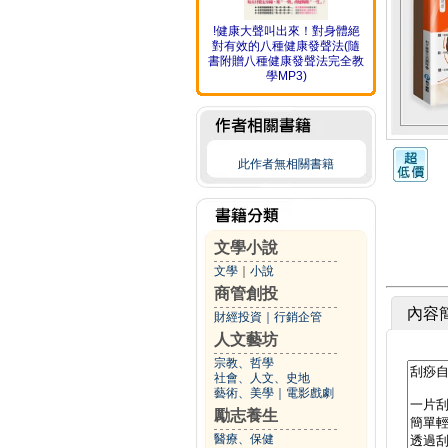
!健康大聲叫出來！對身體絕
對有效的八種健康發聲法(隨
書附贈八種健康發聲法完全教
學MP3)
此作者無相關書籍
文學小說
文學
｜
小說
商管創投
內容
財經投資
｜
行銷企管
人文藝坊
宗教、哲學
社會、人文、史地
藝術、美學
｜
電影戲劇
勵志養生
醫療、保健