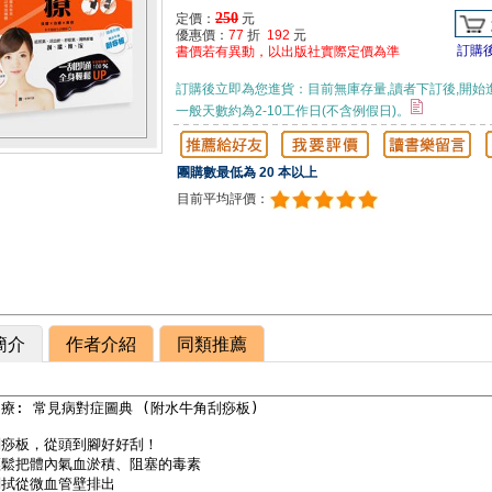
250
定價：
元
優惠價：
77
折
192
元
訂購
書價若有異動，以出版社實際定價為準
訂購後立即為您進貨：目前無庫存量,讀者下訂後,開始
一般天數約為2-10工作日(不含例假日)。
團購數最低為 20 本以上
目前平均評價：
簡介
作者介紹
同類推薦