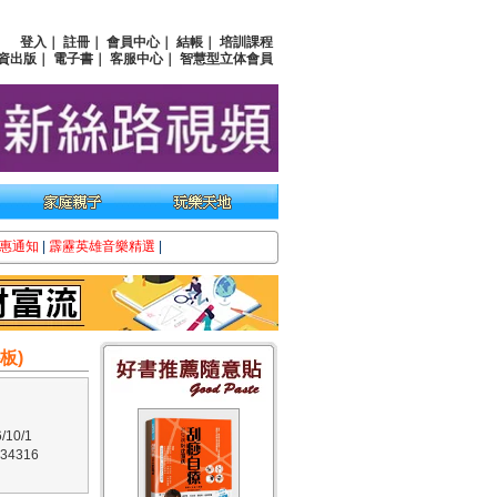
登入
｜
註冊
｜
會員中心
｜
結帳
｜
培訓課程
資出版
｜
電子書
｜
客服中心
｜
智慧型立体會員
惠通知
|
霹靂英雄音樂精選
|
板)
10/1
34316