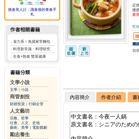
定
挑食美人計：識食後的青春手
優
札
書
暫
．
省力系！免揉家常麵包
團購
．
料理新常識：料理研究
目
．
生食+熟食 雙菜健康
文學小說
文學
｜
小說
商管創投
內容簡介
作者介紹
書
財經投資
｜
行銷企管
人文藝坊
宗教、哲學
社會、人文、史地
藝術、美學
｜
電影戲劇
勵志養生