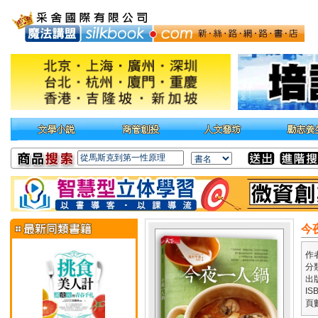
今
作
分
出
IS
頁