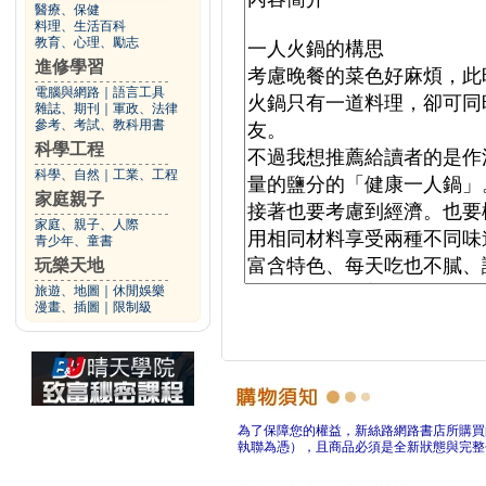
醫療、保健
料理、生活百科
教育、心理、勵志
進修學習
電腦與網路
｜
語言工具
雜誌、期刊
｜
軍政、法律
參考、考試、教科用書
科學工程
科學、自然
｜
工業、工程
家庭親子
家庭、親子、人際
青少年、童書
玩樂天地
旅遊、地圖
｜
休閒娛樂
漫畫、插圖
｜
限制級
為了保障您的權益，新絲路網路書店所購買
執聯為憑），且商品必須是全新狀態與完整