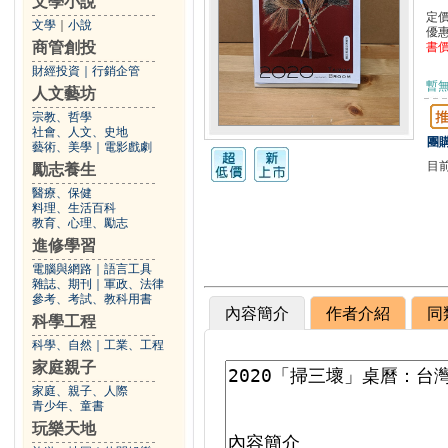
文學小說
定
文學
｜
小說
優
商管創投
書
財經投資
｜
行銷企管
暫
人文藝坊
宗教、哲學
社會、人文、史地
團購
藝術、美學
｜
電影戲劇
目
勵志養生
醫療、保健
料理、生活百科
教育、心理、勵志
進修學習
電腦與網路
｜
語言工具
雜誌、期刊
｜
軍政、法律
參考、考試、教科用書
內容簡介
作者介紹
同
科學工程
科學、自然
｜
工業、工程
家庭親子
家庭、親子、人際
青少年、童書
玩樂天地