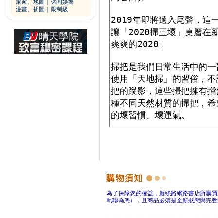
旅遊、地圖
｜
休閒娛樂
漫畫、插圖
｜
限制級
為了保障您的權益，新絲路網路書店所購買
執聯為憑），且商品必須是全新狀態與完整