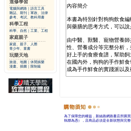
進修學習
電腦與網路
｜
語言工具
雜誌、期刊
｜
軍政、法律
參考、考試、教科用書
科學工程
科學、自然
｜
工業、工程
家庭親子
家庭、親子、人際
青少年、童書
玩樂天地
旅遊、地圖
｜
休閒娛樂
漫畫、插圖
｜
限制級
為了保障您的權益，新絲路網路書店所購買
執聯為憑），且商品必須是全新狀態與完整