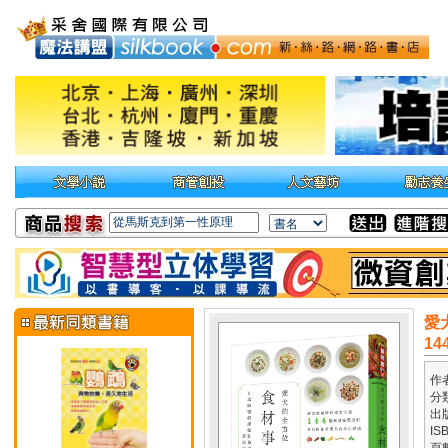
愛
1
作
分
出
IS