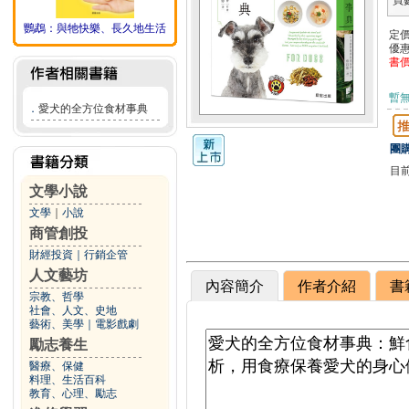
頁
鸚鵡：與牠快樂、長久地生活
定
優
書
暫
．
愛犬的全方位食材事典
團購
目
文學小說
文學
｜
小說
商管創投
財經投資
｜
行銷企管
人文藝坊
內容簡介
作者介紹
書
宗教、哲學
社會、人文、史地
藝術、美學
｜
電影戲劇
勵志養生
醫療、保健
料理、生活百科
教育、心理、勵志