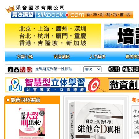
餐
作
分
出
IS
頁