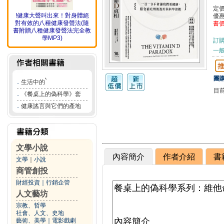
定
!健康大聲叫出來！對身體絕
優
對有效的八種健康發聲法(隨
書
書附贈八種健康發聲法完全教
學MP3)
訂
一般
團購
．
生活中的ࠖ
目
．
《餐桌上的偽科學》套
．
健康謠言與它們的產地
文學小說
內容簡介
作者介紹
書
文學
｜
小說
商管創投
財經投資
｜
行銷企管
人文藝坊
宗教、哲學
社會、人文、史地
藝術、美學
｜
電影戲劇