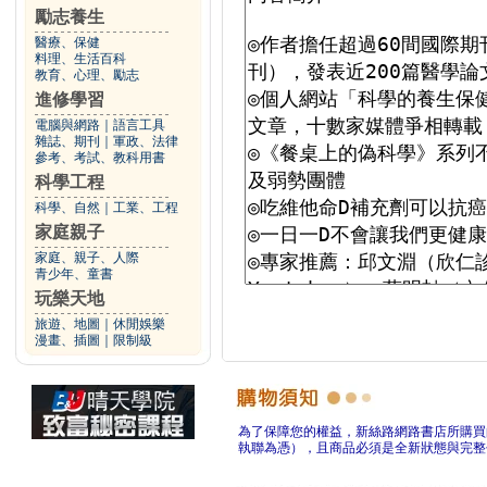
勵志養生
醫療、保健
料理、生活百科
教育、心理、勵志
進修學習
電腦與網路
｜
語言工具
雜誌、期刊
｜
軍政、法律
參考、考試、教科用書
科學工程
科學、自然
｜
工業、工程
家庭親子
家庭、親子、人際
青少年、童書
玩樂天地
旅遊、地圖
｜
休閒娛樂
漫畫、插圖
｜
限制級
為了保障您的權益，新絲路網路書店所購買
執聯為憑），且商品必須是全新狀態與完整