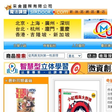
奇
作
分
出
IS
頁