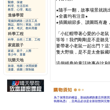
醫療、保健
料理、生活百科
教育、心理、勵志
進修學習
電腦與網路
｜
語言工具
雜誌、期刊
｜
軍政、法律
參考、考試、教科用書
科學工程
科學、自然
｜
工業、工程
家庭親子
家庭、親子、人際
青少年、童書
玩樂天地
旅遊、地圖
｜
休閒娛樂
漫畫、插圖
｜
限制級
為了保障您的權益，新絲路網路書店所購買
執聯為憑），且商品必須是全新狀態與完整