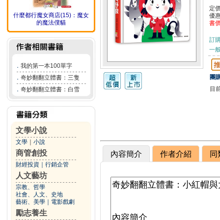
定
什麼都行魔女商店(15)：魔女
優
的魔法僕貓
書
訂
一般
．
我的第一本100單字
團購
．
奇妙翻翻立體書：三隻
目
．
奇妙翻翻立體書：白雪
文學小說
文學
｜
小說
商管創投
內容簡介
作者介紹
同
財經投資
｜
行銷企管
人文藝坊
宗教、哲學
社會、人文、史地
藝術、美學
｜
電影戲劇
勵志養生