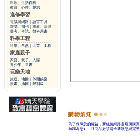
料理、生活百科
教育、心理、勵志
進修學習
電腦與網路
｜
語言工具
雜誌、期刊
｜
軍政、法律
參考、考試、教科用書
科學工程
科學、自然
｜
工業、工程
家庭親子
家庭、親子、人際
青少年、童書
玩樂天地
旅遊、地圖
｜
休閒娛樂
漫畫、插圖
｜
限制級
為了保障您的權益，新絲路網路書店所購買
執聯為憑），且商品必須是全新狀態與完整