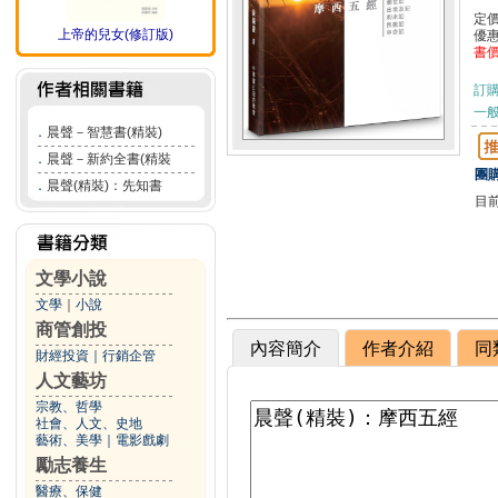
定
上帝的兒女(修訂版)
優
書
訂
一般
．
晨聲－智慧書(精裝)
．
晨聲－新約全書(精裝
團購
．
晨聲(精裝)：先知書
目
文學小說
文學
｜
小說
商管創投
內容簡介
作者介紹
同
財經投資
｜
行銷企管
人文藝坊
宗教、哲學
社會、人文、史地
藝術、美學
｜
電影戲劇
勵志養生
醫療、保健