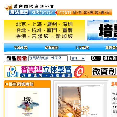
晨
作
分
出
IS
頁