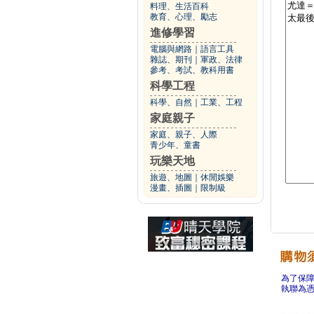
料理、生活百科
教育、心理、勵志
進修學習
電腦與網路
｜
語言工具
雜誌、期刊
｜
軍政、法律
參考、考試、教科用書
科學工程
科學、自然
｜
工業、工程
家庭親子
家庭、親子、人際
青少年、童書
玩樂天地
旅遊、地圖
｜
休閒娛樂
漫畫、插圖
｜
限制級
為了保
執聯為憑