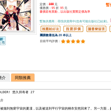
100
定價：
元
暫
優惠價：
95
折
95
元
書價若有異動，以出版社實際定價為準
暫無供應商：尋找供貨商中(也有可能出版社已結束)。
團購數最低為 20 本以上
目前平均評價：
簡介
同類推薦