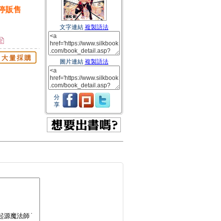
停販售
文字連結
複製語法
圖片連結
複製語法
分
享