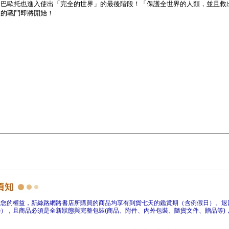
障您的權益，新絲路網路書店所購買的商品均享有到貨七天的鑑賞期（含例假日）。退
），且商品必須是全新狀態與完整包裝(商品、附件、內外包裝、隨貨文件、贈品等)