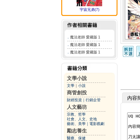
宇宙兄弟(7)
．
魔法老師 愛藏版 1
．
魔法老師 愛藏版 1
．
魔法老師 愛藏版 1
文學小說
文學
｜
小說
商管創投
內容
財經投資
｜
行銷企管
人文藝坊
宗教、哲學
社會、人文、史地
藝術、美學
｜
電影戲劇
勵志養生
醫療、保健