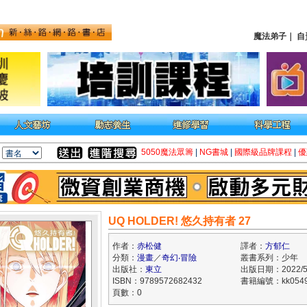
魔法弟子
｜
自
5050魔法眾籌
|
NG書城
|
國際級品牌課程
|
優
UQ HOLDER! 悠久持有者 27
作者：
赤松健
譯者：
方郁仁
分類：
漫畫
／
奇幻‧冒險
叢書系列：少年
出版社：
東立
出版日期：2022/5
ISBN：9789572682432
書籍編號：kk0549
頁數：0