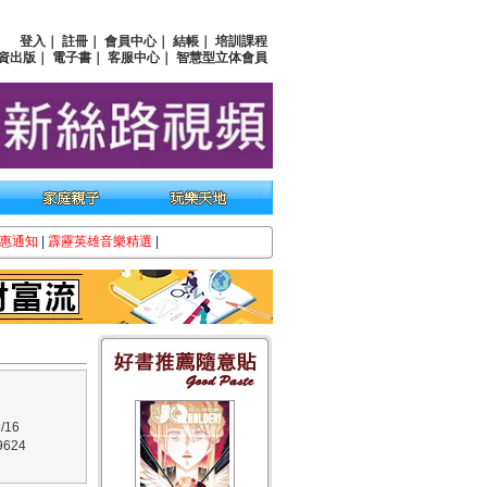
登入
｜
註冊
｜
會員中心
｜
結帳
｜
培訓課程
資出版
｜
電子書
｜
客服中心
｜
智慧型立体會員
惠通知
|
霹靂英雄音樂精選
|
/16
624