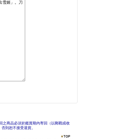
籤的朗誦者(上+下)
我獨自升級24漫畫
我
回之商品必須於鑑賞期內寄回（以郵戳或收
，否則恕不接受退貨。