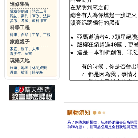
進修學習
電腦與網路
｜
語言工具
雜誌、期刊
｜
軍政、法律
參考、考試、教科用書
科學工程
科學、自然
｜
工業、工程
家庭親子
家庭、親子、人際
青少年、童書
玩樂天地
旅遊、地圖
｜
休閒娛樂
漫畫、插圖
｜
限制級
為了保障您的權益，新絲路網路書店所購買
執聯為憑），且商品必須是全新狀態與完整