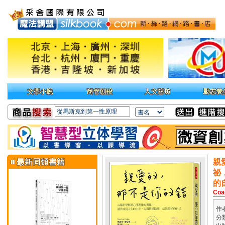
親
祕
的
Coa
作
分