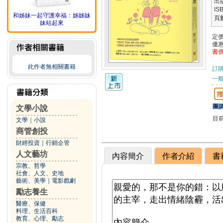
出
IS
和姊妹一起守護幸福：姊姊妹
頁
妹站起來
定
優
書
此作者無相關書籍
訂
一般
團購
文學小說
目
文學
｜
小說
商管創投
財經投資
｜
行銷企管
人文藝坊
內容簡介
作者介紹
書
宗教、哲學
社會、人文、史地
藝術、美學
｜
電影戲劇
勵志養生
醫療、保健
料理、生活百科
教育、心理、勵志