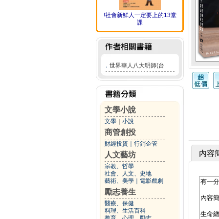
!社會新鮮人一定要上的13堂
課
．
世界華人八大明師(台
文學小說
文學
｜
小說
商管創投
財經投資
｜
行銷企管
內容
人文藝坊
宗教、哲學
社會、人文、史地
藝術、美學
｜
電影戲劇
勵志養生
醫療、保健
料理、生活百科
教育、心理、勵志