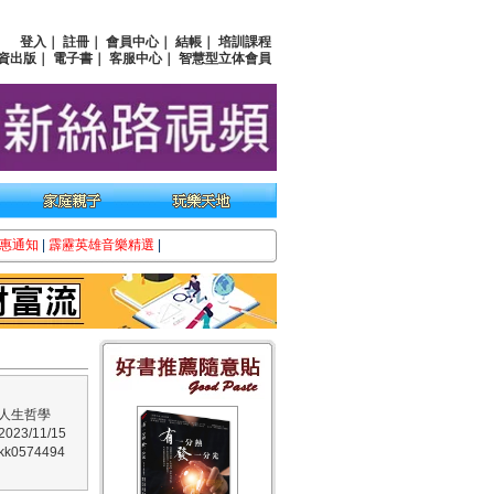
登入
｜
註冊
｜
會員中心
｜
結帳
｜
培訓課程
資出版
｜
電子書
｜
客服中心
｜
智慧型立体會員
惠通知
|
霹靂英雄音樂精選
|
人生哲學
23/11/15
0574494