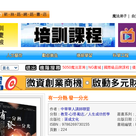
魔法弟子
｜
自
5050魔法眾籌
|
NG書城
|
國際級品牌課程
|
優
有一分熱 發一分光
作者：
中華華人講師聯盟
分類：
教育‧心理‧勵志
／
人生成功哲學
叢書系列：
出版社：
渠成文化
出版日期：20
ISBN：9786269730155
書籍編號：kk
頁數：224