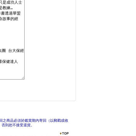
無路之路【雙書典藏套
打開
猶太致富捷徑：財富是
來日
回之商品必須於鑑賞期內寄回（以郵戳或收
，否則恕不接受退貨。