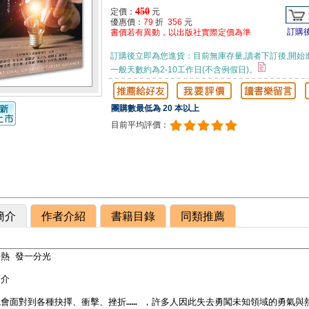
450
定價：
元
優惠價：
79
折
356
元
訂購
書價若有異動，以出版社實際定價為準
訂購後立即為您進貨：目前無庫存量,讀者下訂後,開始
一般天數約為2-10工作日(不含例假日)。
團購數最低為 20 本以上
目前平均評價：
簡介
作者介紹
書籍目錄
同類推薦