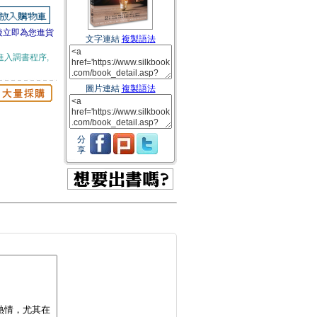
後立即為您進貨
文字連結
複製語法
進入調書程序,
圖片連結
複製語法
分
享