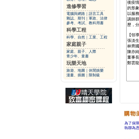
進修學習
電腦與網路
｜
語言工具
雜誌、期刊
｜
軍政、法律
參考、考試、教科用書
科學工程
科學、自然
｜
工業、工程
家庭親子
家庭、親子、人際
青少年、童書
玩樂天地
旅遊、地圖
｜
休閒娛樂
漫畫、插圖
｜
限制級
為了保
執聯為憑