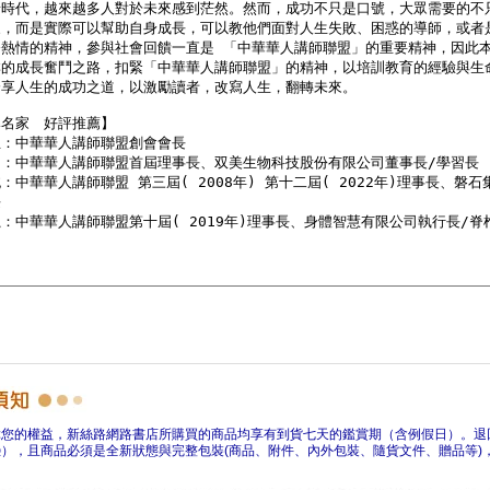
障您的權益，新絲路網路書店所購買的商品均享有到貨七天的鑑賞期（含例假日）。退
），且商品必須是全新狀態與完整包裝(商品、附件、內外包裝、隨貨文件、贈品等)