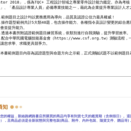
障您的權益，新絲路網路書店所購買的商品均享有到貨七天的鑑賞期（含例假日）。退
），且商品必須是全新狀態與完整包裝(商品、附件、內外包裝、隨貨文件、贈品等)