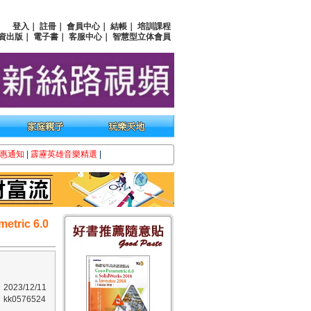
登入
｜
註冊
｜
會員中心
｜
結帳
｜
培訓課程
資出版
｜
電子書
｜
客服中心
｜
智慧型立体會員
惠通知
|
霹靂英雄音樂精選
|
ric 6.0
023/12/11
k0576524