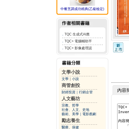
中餐烹調成功精典(乙級檢定)
．
TQC 生成式AI應
．
TQC+ 電腦輔助平
．
TQC+ 影像處理認
文學小說
文學
｜
小說
商管創投
內容
財經投資
｜
行銷企管
人文藝坊
宗教、哲學
社會、人文、史地
藝術、美學
｜
電影戲劇
勵志養生
醫療、保健