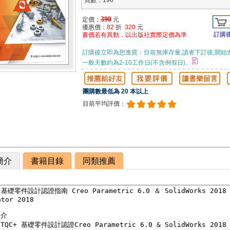
頁數：196
390
定價：
元
優惠價：
82
折
320
元
訂購
書價若有異動，以出版社實際定價為準
訂購後立即為您進貨：目前無庫存量,讀者下訂後,開始
一般天數約為2-10工作日(不含例假日)。
團購數最低為 20 本以上
目前平均評價：
簡介
書籍目錄
同類推薦