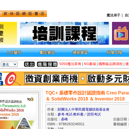
魔法弟子
｜
自
5050魔法眾籌
|
NG書城
|
國際級品牌課程
|
優
TQC+ 基礎零件設計認證指南 Creo Paramet
＆ SolidWorks 2018 ＆ Inventor 2018
作者：
財團法人中華民國電腦技能基金會
分類：
參考‧考試‧教科書
／
證照考試
出版社：
碁峰
出版日期：2
ISBN：9786263246911
書籍編號：k