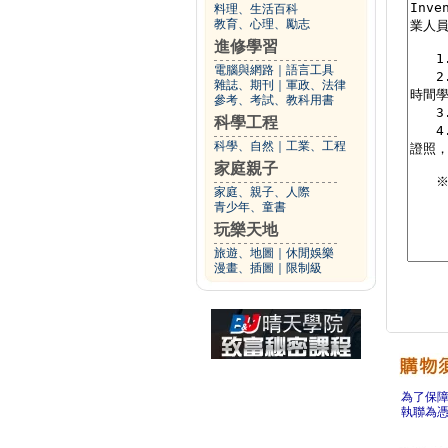
料理、生活百科
教育、心理、勵志
進修學習
電腦與網路
｜
語言工具
雜誌、期刊
｜
軍政、法律
參考、考試、教科用書
科學工程
科學、自然
｜
工業、工程
家庭親子
家庭、親子、人際
青少年、童書
玩樂天地
旅遊、地圖
｜
休閒娛樂
漫畫、插圖
｜
限制級
為了保
執聯為憑