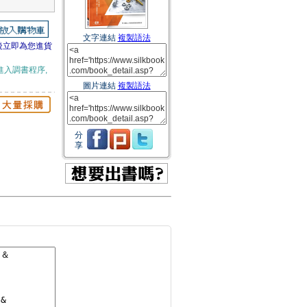
文字連結
複製語法
後立即為您進貨
進入調書程序,
圖片連結
複製語法
分
享