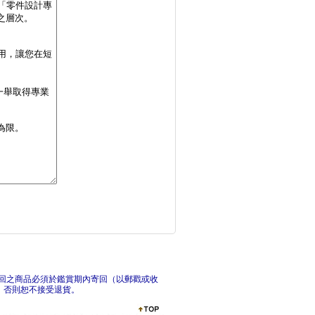
iPAS 初級資安工
生成式 AI 實務教
新
回之商品必須於鑑賞期內寄回（以郵戳或收
，否則恕不接受退貨。