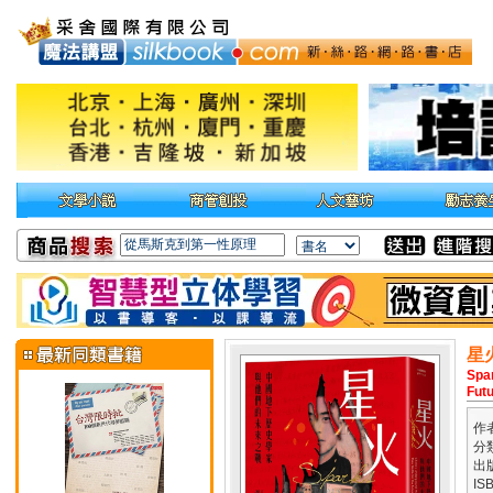
星
Spar
Fut
作
分
出
IS