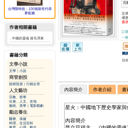
頁
台灣限時批：100個新世代尋
夢藍圖
定
優
書
訂
一般
．
中國的靈魂 後毛澤東
團購
目
文學小說
文學
｜
小說
商管創投
財經投資
｜
行銷企管
內容簡介
作者介紹
書
人文藝坊
宗教、哲學
社會、人文、史地
藝術、美學
｜
電影戲劇
勵志養生
醫療、保健
料理、生活百科
教育、心理、勵志