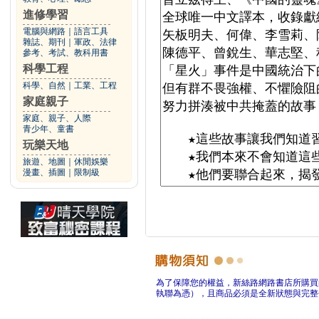
進修學習
電腦與網路
｜
語言工具
雜誌、期刊
｜
軍政、法律
參考、考試、教科用書
科學工程
科學、自然
｜
工業、工程
家庭親子
家庭、親子、人際
青少年、童書
玩樂天地
旅遊、地圖
｜
休閒娛樂
漫畫、插圖
｜
限制級
為了保障您的權益，新絲路網路書店所購買
執聯為憑），且商品必須是全新狀態與完整