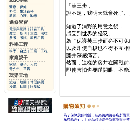
勵志養生
醫療、保健
料理、生活百科
教育、心理、勵志
進修學習
電腦與網路
｜
語言工具
雜誌、期刊
｜
軍政、法律
參考、考試、教科用書
科學工程
科學、自然
｜
工業、工程
家庭親子
家庭、親子、人際
青少年、童書
玩樂天地
旅遊、地圖
｜
休閒娛樂
漫畫、插圖
｜
限制級
為了保障您的權益，新絲路網路書店所購買
執聯為憑），且商品必須是全新狀態與完整