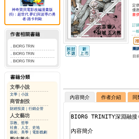
定
神奇寶貝電影改編漫畫版
優
(6)：超世代 夢幻與波導の勇
書
者-路卡利歐
訂
一般
．
BIORG TRIN
團購
．
BIORG TRIN
目
．
BIORG TRIN
文學小說
文學
｜
小說
內容簡介
作者介紹
同
商管創投
財經投資
｜
行銷企管
人文藝坊
宗教、哲學
社會、人文、史地
藝術、美學
｜
電影戲劇