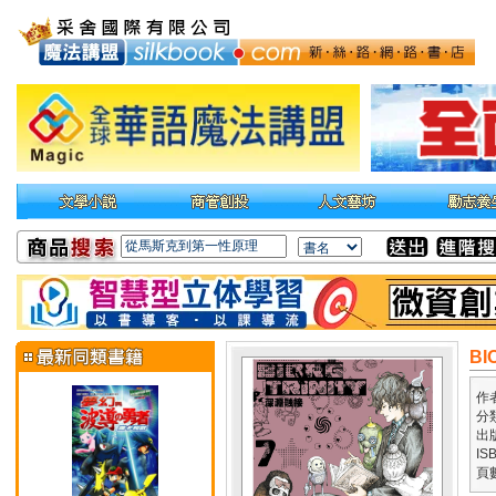
BI
作
分
出
IS
頁