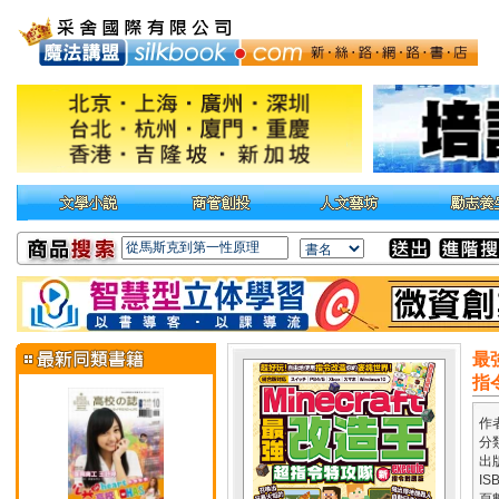
最
指
作
分
出
IS