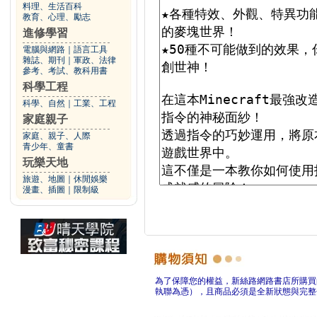
料理、生活百科
教育、心理、勵志
進修學習
電腦與網路
｜
語言工具
雜誌、期刊
｜
軍政、法律
參考、考試、教科用書
科學工程
科學、自然
｜
工業、工程
家庭親子
家庭、親子、人際
青少年、童書
玩樂天地
旅遊、地圖
｜
休閒娛樂
漫畫、插圖
｜
限制級
為了保障您的權益，新絲路網路書店所購買
執聯為憑），且商品必須是全新狀態與完整