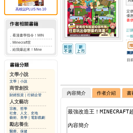
頁
高校誌PLUS No.10
定
優
書
訂
．
看漫畫學指令！MIN
一般
．
Minecraft世
．
給我爆起來！Mine
團購
目
文學小說
文學
｜
小說
商管創投
內容簡介
作者介紹
書
財經投資
｜
行銷企管
人文藝坊
宗教、哲學
社會、人文、史地
藝術、美學
｜
電影戲劇
勵志養生
醫療、保健