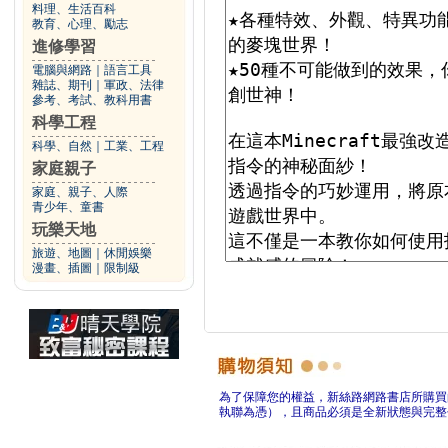
料理、生活百科
教育、心理、勵志
進修學習
電腦與網路
｜
語言工具
雜誌、期刊
｜
軍政、法律
參考、考試、教科用書
科學工程
科學、自然
｜
工業、工程
家庭親子
家庭、親子、人際
青少年、童書
玩樂天地
旅遊、地圖
｜
休閒娛樂
漫畫、插圖
｜
限制級
為了保障您的權益，新絲路網路書店所購買
執聯為憑），且商品必須是全新狀態與完整