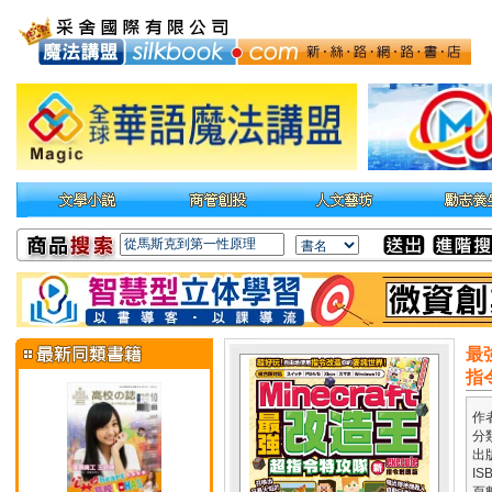
最
指
作
分
出
IS