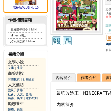
頁
高校誌PLUS No.10
定
優
書
訂
．
看漫畫學指令！MIN
一般
．
Minecraft世
．
給我爆起來！Mine
團購
目
文學小說
文學
｜
小說
商管創投
內容簡介
作者介紹
書
財經投資
｜
行銷企管
人文藝坊
宗教、哲學
社會、人文、史地
藝術、美學
｜
電影戲劇
勵志養生
醫療、保健