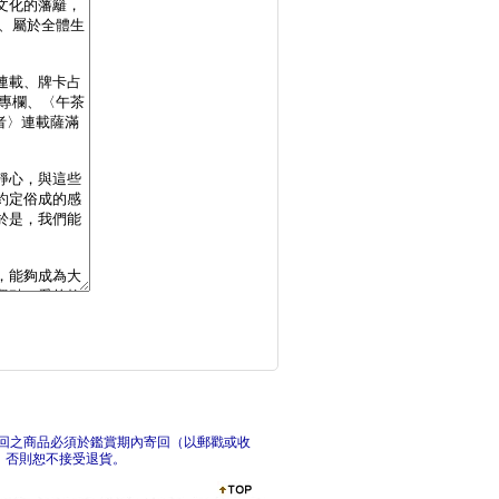
中國小說卷
《河
ef東京衣芙雜誌【國
e
回之商品必須於鑑賞期內寄回（以郵戳或收
，否則恕不接受退貨。