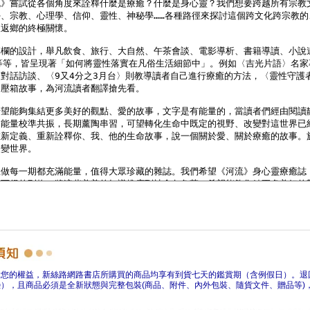
障您的權益，新絲路網路書店所購買的商品均享有到貨七天的鑑賞期（含例假日）。退
），且商品必須是全新狀態與完整包裝(商品、附件、內外包裝、隨貨文件、贈品等)