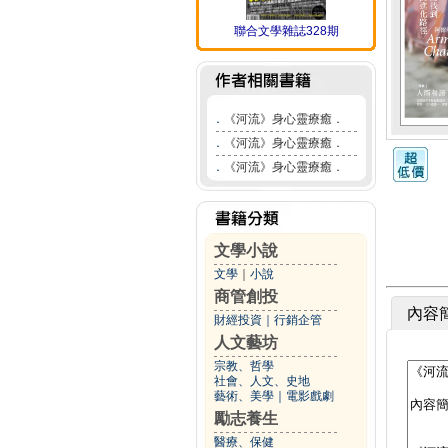
聯合文學雜誌328期
．
《河流》身心靈療癒．
．
《河流》身心靈療癒．
．
《河流》身心靈療癒．
文學小說
文學
｜
小說
商管創投
內容
財經投資
｜
行銷企管
人文藝坊
宗教、哲學
社會、人文、史地
藝術、美學
｜
電影戲劇
勵志養生
醫療、保健