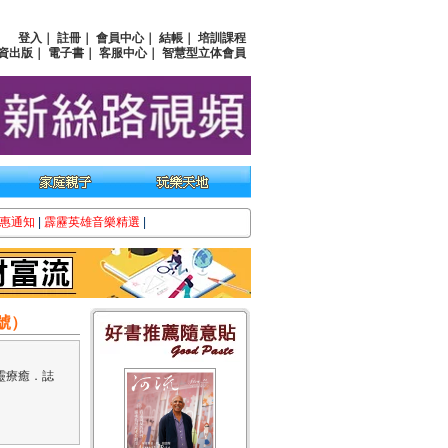
登入
｜
註冊
｜
會員中心
｜
結帳
｜
培訓課程
資出版
｜
電子書
｜
客服中心
｜
智慧型立体會員
惠通知
|
霹靂英雄音樂精選
|
號）
靈療癒．誌