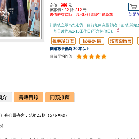
380
定價：
元
優惠價：
82
折
312
元
訂購
書價若有異動，以出版社實際定價為準
訂購後立即為您進貨：目前無庫存量,讀者下訂後,開始
一般天數約為2-10工作日(不含例假日)。
團購數最低為 20 本以上
目前平均評價：
簡介
書籍目錄
同類推薦