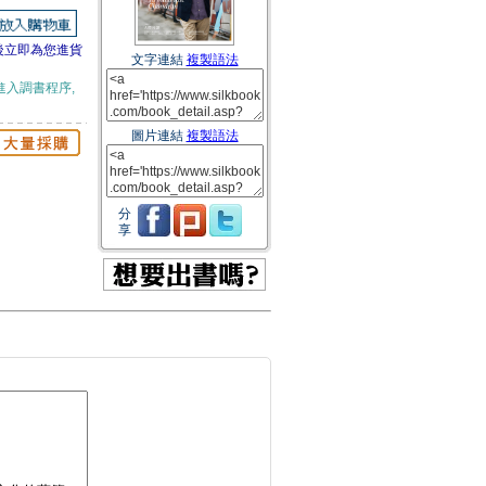
後立即為您進貨
文字連結
複製語法
進入調書程序,
圖片連結
複製語法
分
享