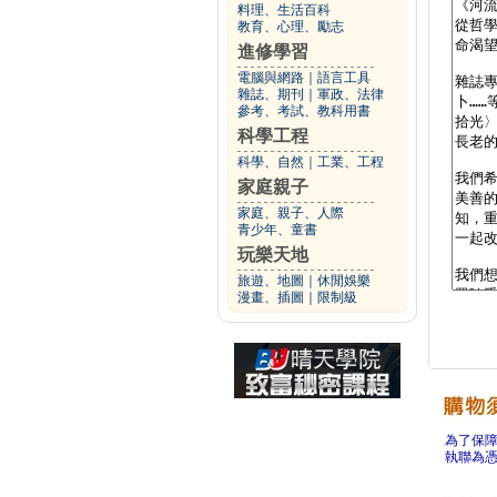
料理、生活百科
教育、心理、勵志
進修學習
電腦與網路
｜
語言工具
雜誌、期刊
｜
軍政、法律
參考、考試、教科用書
科學工程
科學、自然
｜
工業、工程
家庭親子
家庭、親子、人際
青少年、童書
玩樂天地
旅遊、地圖
｜
休閒娛樂
漫畫、插圖
｜
限制級
為了保
執聯為憑