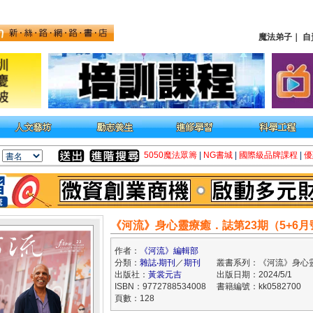
魔法弟子
｜
自
5050魔法眾籌
|
NG書城
|
國際級品牌課程
|
優
《河流》身心靈療癒．誌第23期（5+6月
作者：
《河流》編輯部
分類：
雜誌‧期刊
／
期刊
叢書系列：《河流》身心
出版社：
黃裳元吉
出版日期：2024/5/1
ISBN：9772788534008
書籍編號：kk0582700
頁數：128