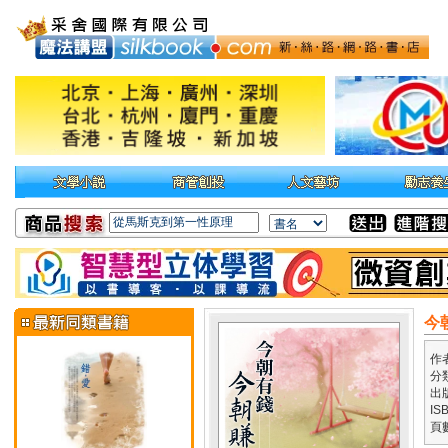
今
作
分
出
IS
頁