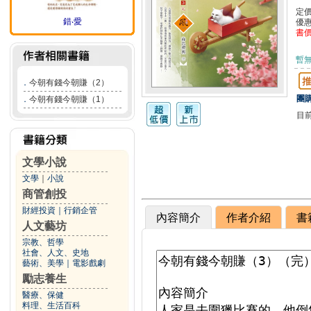
定
錯‧愛
優
書
暫
．
今朝有錢今朝賺（2）
團購
．
今朝有錢今朝賺（1）
目
文學小說
文學
｜
小說
商管創投
財經投資
｜
行銷企管
內容簡介
作者介紹
書
人文藝坊
宗教、哲學
社會、人文、史地
藝術、美學
｜
電影戲劇
勵志養生
醫療、保健
料理、生活百科