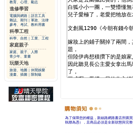
教育、心理、勵志
進修學習
電腦與網路
｜
語言工具
雜誌、期刊
｜
軍政、法律
參考、考試、教科用書
科學工程
科學、自然
｜
工業、工程
家庭親子
家庭、親子、人際
青少年、童書
玩樂天地
旅遊、地圖
｜
休閒娛樂
漫畫、插圖
｜
限制級
為了保障您的權益，新絲路網路書店所購買
執聯為憑），且商品必須是全新狀態與完整