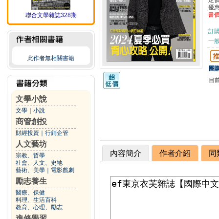
定
優
書
聯合文學雜誌328期
訂
一般
此作者無相關書籍
團購
目
文學小說
文學
｜
小說
商管創投
財經投資
｜
行銷企管
人文藝坊
內容簡介
作者介紹
同
宗教、哲學
社會、人文、史地
藝術、美學
｜
電影戲劇
勵志養生
醫療、保健
料理、生活百科
教育、心理、勵志
進修學習