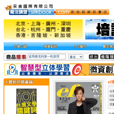
ef
分
出
IS
頁