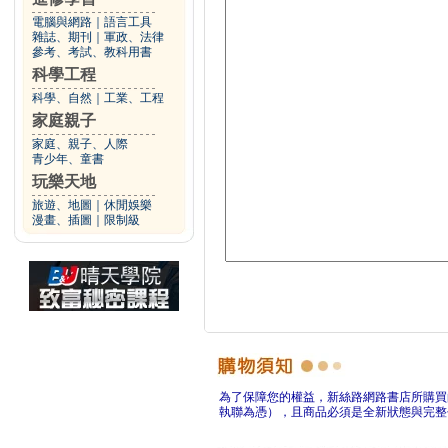
電腦與網路
｜
語言工具
雜誌、期刊
｜
軍政、法律
參考、考試、教科用書
科學工程
科學、自然
｜
工業、工程
家庭親子
家庭、親子、人際
青少年、童書
玩樂天地
旅遊、地圖
｜
休閒娛樂
漫畫、插圖
｜
限制級
為了保障您的權益，新絲路網路書店所購買
執聯為憑），且商品必須是全新狀態與完整