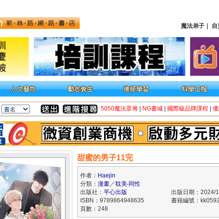
魔法弟子
｜
自
5050魔法眾籌
|
NG書城
|
國際級品牌課程
|
優
甜蜜的男子11完
作者：
Haejin
分類：
漫畫
／
耽美‧同性
出版社：
平心出版
出版日期：2024/12
ISBN：9789864948635
書籍編號：kk0592
頁數：248