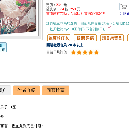
320
定價：
元
優惠價：
79
折
253
元
訂購
書價若有異動，以出版社實際定價為準
訂購後立即為您進貨：目前無庫存量,讀者下訂後,開始
一般天數約為2-10工作日(不含例假日)。
團購數最低為 20 本以上
目前平均評價：
簡介
作者介紹
同類推薦