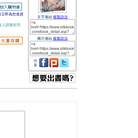
後立即為您進貨
文字連結
複製語法
進入調書程序,
圖片連結
複製語法
分
享