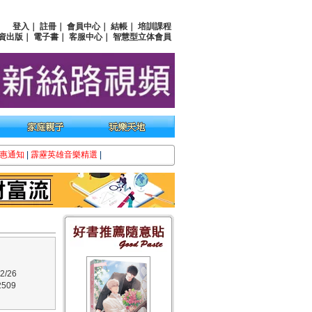
登入
｜
註冊
｜
會員中心
｜
結帳
｜
培訓課程
資出版
｜
電子書
｜
客服中心
｜
智慧型立体會員
惠通知
|
霹靂英雄音樂精選
|
/26
509