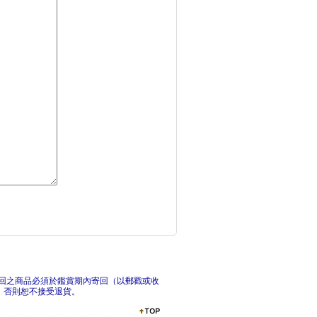
幕末女子高中生 鬼與
淺
溫熱的銀蓮花08【首
P
回之商品必須於鑑賞期內寄回（以郵戳或收
，否則恕不接受退貨。