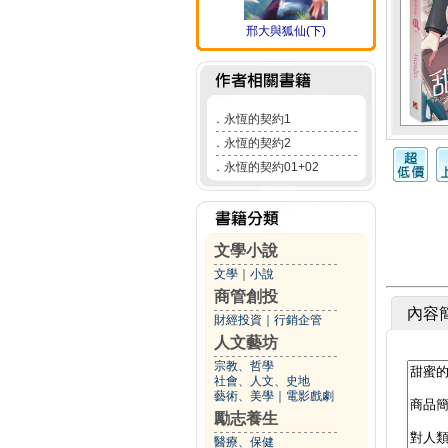
邢大與狐仙(下)
．
永恆的契約1
．
永恆的契約2
．
永恆的契約01+02
文學小說
文學
｜
小說
商管創投
內容
財經投資
｜
行銷企管
人文藝坊
宗教、哲學
社會、人文、史地
藝術、美學
｜
電影戲劇
勵志養生
醫療、保健