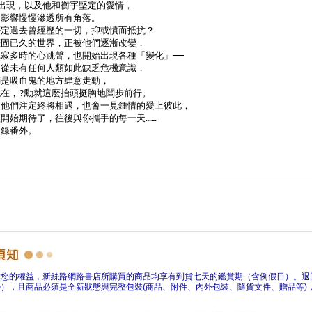
障您的權益，新絲路網路書店所購買的商品均享有到貨七天的鑑賞期（含例假日）。退
），且商品必須是全新狀態與完整包裝(商品、附件、內外包裝、隨貨文件、贈品等)