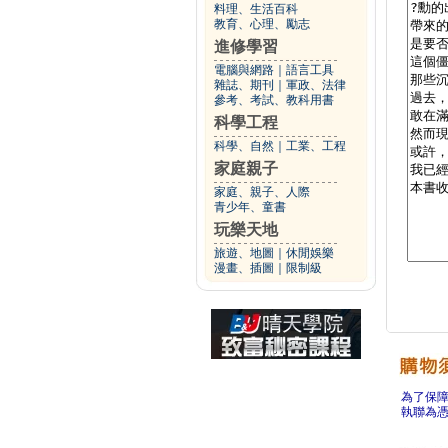
料理、生活百科
教育、心理、勵志
進修學習
電腦與網路
｜
語言工具
雜誌、期刊
｜
軍政、法律
參考、考試、教科用書
科學工程
科學、自然
｜
工業、工程
家庭親子
家庭、親子、人際
青少年、童書
玩樂天地
旅遊、地圖
｜
休閒娛樂
漫畫、插圖
｜
限制級
為了保
執聯為憑