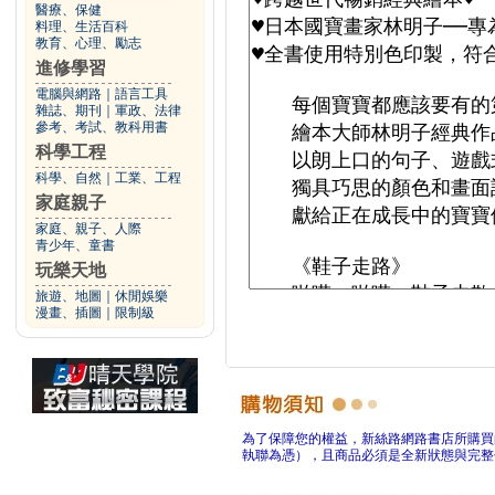
醫療、保健
料理、生活百科
教育、心理、勵志
進修學習
電腦與網路
｜
語言工具
雜誌、期刊
｜
軍政、法律
參考、考試、教科用書
科學工程
科學、自然
｜
工業、工程
家庭親子
家庭、親子、人際
青少年、童書
玩樂天地
旅遊、地圖
｜
休閒娛樂
漫畫、插圖
｜
限制級
為了保障您的權益，新絲路網路書店所購買
執聯為憑），且商品必須是全新狀態與完整