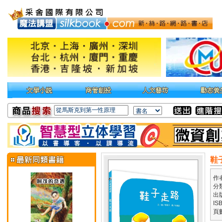
鞋
作
分
出
IS
頁