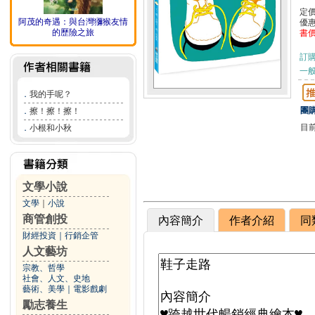
定
阿茂的奇遇：與台灣獼猴友情
優
的歷險之旅
書
訂
一般
．
我的手呢？
團購
．
擦！擦！擦！
目
．
小根和小秋
文學小說
文學
｜
小說
商管創投
內容簡介
作者介紹
同
財經投資
｜
行銷企管
人文藝坊
宗教、哲學
社會、人文、史地
藝術、美學
｜
電影戲劇
勵志養生