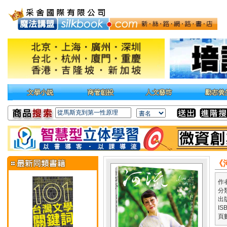
《
作
分
出
IS
頁