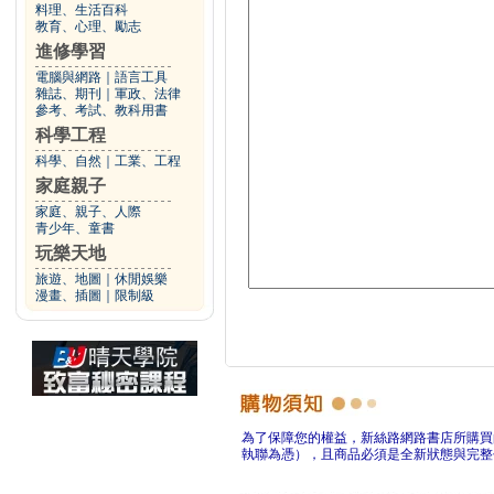
料理、生活百科
教育、心理、勵志
進修學習
電腦與網路
｜
語言工具
雜誌、期刊
｜
軍政、法律
參考、考試、教科用書
科學工程
科學、自然
｜
工業、工程
家庭親子
家庭、親子、人際
青少年、童書
玩樂天地
旅遊、地圖
｜
休閒娛樂
漫畫、插圖
｜
限制級
為了保障您的權益，新絲路網路書店所購買
執聯為憑），且商品必須是全新狀態與完整