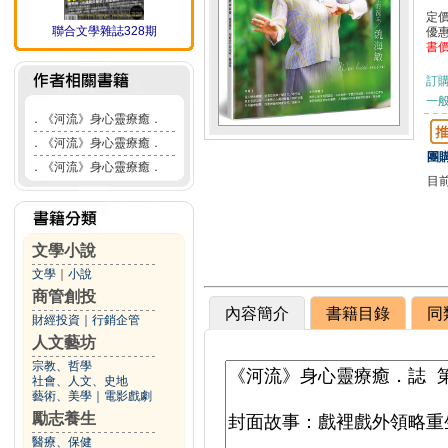
定
聯合文學雜誌328期
優
書
訂
一般
．
《河流》身心靈療癒．
．
《河流》身心靈療癒．
團購
．
《河流》身心靈療癒．
目
文學小說
文學
｜
小說
商管創投
內容簡介
書籍目錄
同
財經投資
｜
行銷企管
人文藝坊
宗教、哲學
社會、人文、史地
藝術、美學
｜
電影戲劇
勵志養生
醫療、保健