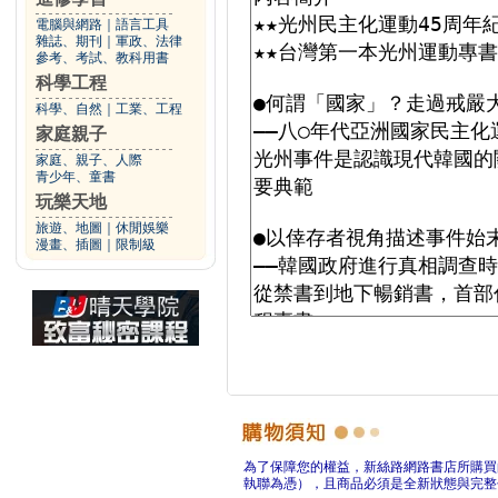
電腦與網路
｜
語言工具
雜誌、期刊
｜
軍政、法律
參考、考試、教科用書
科學工程
科學、自然
｜
工業、工程
家庭親子
家庭、親子、人際
青少年、童書
玩樂天地
旅遊、地圖
｜
休閒娛樂
漫畫、插圖
｜
限制級
為了保障您的權益，新絲路網路書店所購買
執聯為憑），且商品必須是全新狀態與完整