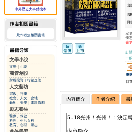
出
中外歷史大事酷搜本
IS
頁
定
此作者無相關書籍
優
書
訂
一般
文學小說
文學
｜
小說
商管創投
團購
財經投資
｜
行銷企管
目
人文藝坊
宗教、哲學
社會、人文、史地
內容簡介
作者介紹
書
藝術、美學
｜
電影戲劇
勵志養生
醫療、保健
料理、生活百科
教育、心理、勵志
進修學習