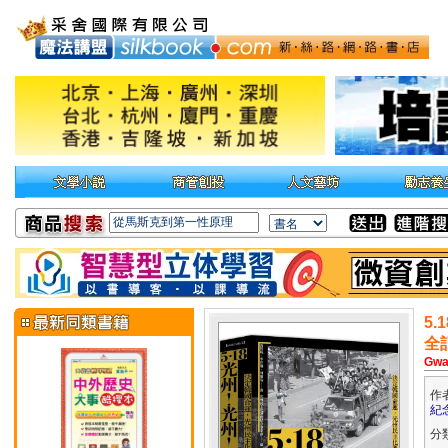
5
全
Gwan
作
紀
分