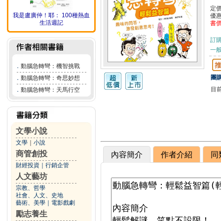
定
我是盧廣仲！耶： 100種熱血
優
生活週記
書
訂
一般
．
動腦急轉彎：機智挑戰
團購
．
動腦急轉彎：奇思妙想
目
．
動腦急轉彎：天馬行空
文學小說
文學
｜
小說
商管創投
內容簡介
作者介紹
同
財經投資
｜
行銷企管
人文藝坊
宗教、哲學
社會、人文、史地
藝術、美學
｜
電影戲劇
勵志養生