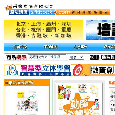
動
作
分
出
IS
頁