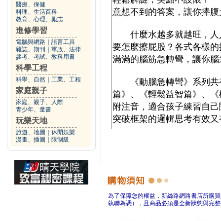
醫療、保健
料理、生活百科
教育、心理、勵志
進修學習
電腦與網路
｜
語言工具
雜誌、期刊
｜
軍政、法律
參考、考試、教科用書
科學工程
科學、自然
｜
工業、工程
家庭親子
家庭、親子、人際
青少年、童書
玩樂天地
旅遊、地圖
｜
休閒娛樂
漫畫、插圖
｜
限制級
為了保障您的權益，新絲路網路書店所購買
執聯為憑），且商品必須是全新狀態與完整