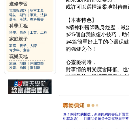
進修學習
電腦與網路
｜
語言工具
雜誌、期刊
｜
軍政、法律
參考、考試、教科用書
科學工程
科學、自然
｜
工業、工程
家庭親子
家庭、親子、人際
青少年、童書
玩樂天地
旅遊、地圖
｜
休閒娛樂
漫畫、插圖
｜
限制級
為了保障您的權益，新絲路網路書店所購買
執聯為憑），且商品必須是全新狀態與完整