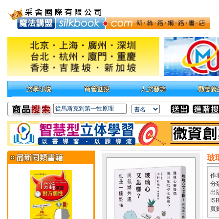
玻
作
分
出
IS
頁