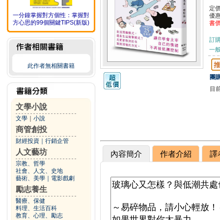
定
一分鐘掌握對方個性：掌握對
優
方心思的99個關鍵TIPS(新版)
書
訂
一般
此作者無相關書籍
團購
目
文學小說
文學
｜
小說
商管創投
財經投資
｜
行銷企管
人文藝坊
內容簡介
作者介紹
譯
宗教、哲學
社會、人文、史地
藝術、美學
｜
電影戲劇
勵志養生
醫療、保健
料理、生活百科
教育、心理、勵志