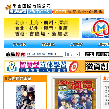
劇
作
分
出
IS
頁