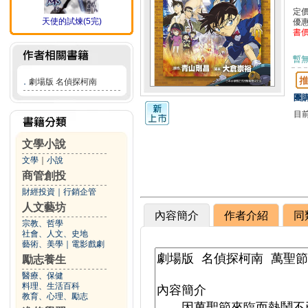
定
天使的試煉(5完)
優
書
暫
．
劇場版 名偵探柯南
團購
目
文學小說
文學
｜
小說
商管創投
財經投資
｜
行銷企管
人文藝坊
內容簡介
作者介紹
同
宗教、哲學
社會、人文、史地
藝術、美學
｜
電影戲劇
勵志養生
醫療、保健
料理、生活百科
教育、心理、勵志