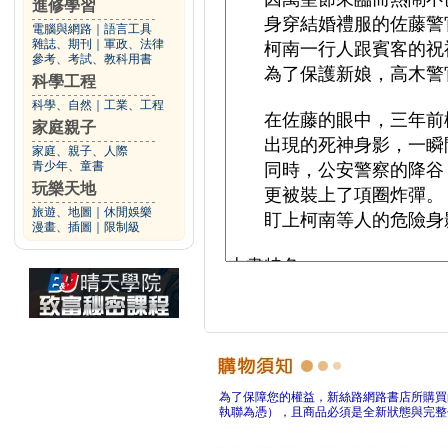
進修學習
電腦與網路
｜
語言工具
雜誌、期刊
｜
軍政、法律
參考、考試、教科用書
科學工程
科學、自然
｜
工業、工程
家庭親子
家庭、親子、人際
青少年、童書
玩樂天地
旅遊、地圖
｜
休閒娛樂
漫畫、插圖
｜
限制級
為了保障您的權益，新絲路網路書店所購買
執聯為憑），且商品必須是全新狀態與完整